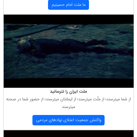
ما ملت امام حسینیم
ملت ایران را نترسانید
از شما میترسند؛ از ملّت میترسند؛ از ایمانتان میترسند؛ از حضور شما در صحنه
میترسند
واكنش جمعیت اعتلای نهادهای مردمی