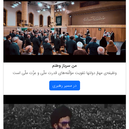
من سرباز وطنم
وظیفه‌ی مهمّ دولتها تقویت مؤلّفه‌های قدرت ملّی و عزّت ملّی است
در مسیر رهبری