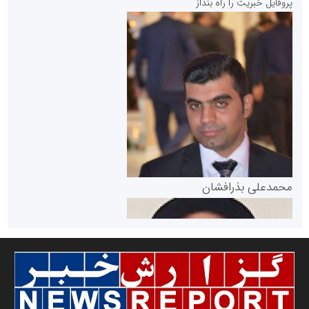
پروفایل خبریت را راه بنداز
سازمان بورس و اوراق بهادار
مرجع اخبار موثق در بازارسرمایه
پایگاه خبری گفتمان یزد
محمدعلی بذرافشان
سازمان صنعت،معدن و تجارت