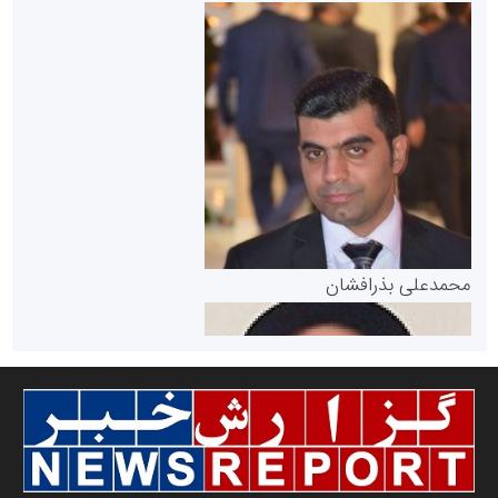
سازمان بورس و اوراق بهادار
مرجع اخبار موثق در بازارسرمایه
پایگاه خبری گفتمان یزد
محمدعلی بذرافشان
سازمان صنعت،معدن و تجارت