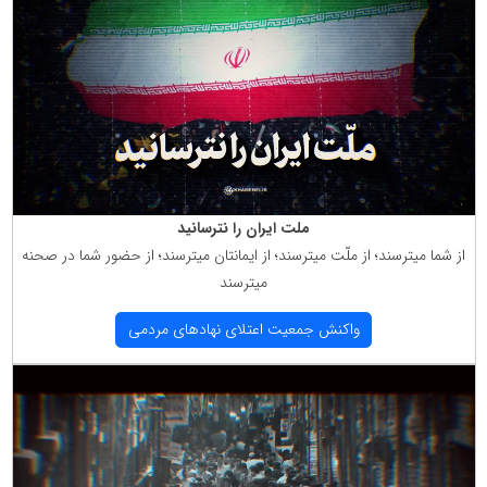
ملت ایران را نترسانید
از شما میترسند؛ از ملّت میترسند؛ از ایمانتان میترسند؛ از حضور شما در صحنه
میترسند
واكنش جمعیت اعتلای نهادهای مردمی