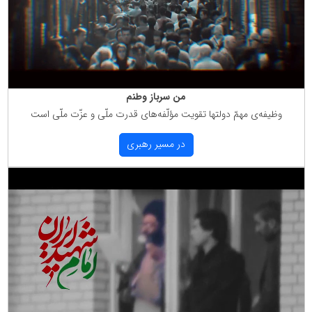
من سرباز وطنم
وظیفه‌ی مهمّ دولتها تقویت مؤلّفه‌های قدرت ملّی و عزّت ملّی است
در مسیر رهبری