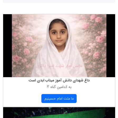
داغ شهدای دانش آموز میناب ابدی است
به كدامین گناه ؟!
ما ملت امام حسینیم