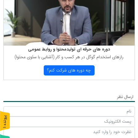
دوره های حرفه ای تولیدمحتوا و روابط عمومی
رازهای استخدام گوگل در هر كسب و كار (آشنایی با سئوی محتوا)
چه دوره های شركت كنم؟
ارسال نظر
پ
1
ر
و
ن
د
ه