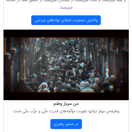
میترسند
واكنش جمعیت اعتلای نهادهای مردمی
من سرباز وطنم
وظیفه‌ی مهمّ دولتها تقویت مؤلّفه‌های قدرت ملّی و عزّت ملّی است
در مسیر رهبری