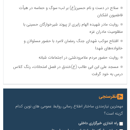
سلاح در دست و نام حسین(ع) بر لب؛ سوگ و حماسه در هیأت
فاطمیون اشکنان
روایت مادر شهیده الهام زایری از پیوند شیرخوارگان حسینی با
مظلومیت مادران غزه
افتتاح موکب شهدای جنگ رمضان لامرد با حضور مسئولان و
خانواده‌های شهدا
روایت حضور مردم علامرودشتی در اجتماعات شبانه
مسجد علی ابن ابی طالب (ع)خندق در فصل امتحانات، رنگ کلاس
درس به خود گرفت
نظرسنجی
مهمترین نیازمندی ساختار اطلاع رسانی روابط عمومی های نوین کدام
گزینه است؟
راه اندازی خبرگزاری داخلی