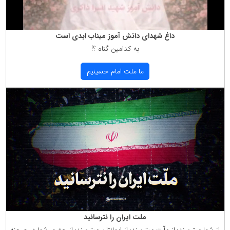
داغ شهدای دانش آموز میناب ابدی است
به كدامین گناه ؟!
ما ملت امام حسینیم
ملت ایران را نترسانید
از شما میترسند؛ از ملّت میترسند؛ از ایمانتان میترسند؛ از حضور شما در صحنه