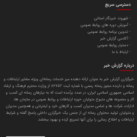
دسترسی سریع
تامین آهن اسفنجی تولیدکنندگان فولاد در کشور
شهروند خبرنگار استانی
آموزش دوره های روابط عمومی
پایگاه اطلاع رسانی اعتلای نهادهای مردمی
تدوین برنامه روابط عمومی
مسعودصادقی
آکادمی گزارش خبر
دستیار روابط عمومی
ارتباط با ما
درباره گزارش خبر
خبرگزاری گزارش خبر به عنوان ارائه دهنده میز خدمات رسانه‌ای ویژه، مشاور ارتباطات و
رسانه و دارنده مجوز رسانه رسمی با شماره ثبت 86752 از وزارت محترم فرهنگ و ارشاد
تریبون
اسلامی جمهوری اسلامی ایران، در صدد برآمده است که به نیازهای رسانه ای کسب و
انتشار گسترده محتوا در رسانه گزارش خبر
کار و مجموعه های متبوع متولیان حوزه ارتباطات و روابط عمومی در سازمان ها،
ادارات، شرکت ها و تمامی مدیران کسب و کارهای خرد و اینترنتی و همچنین مدیران
پایگاه اطلاع رسانی دریا و نفت
و متولیان تولید محتوای رسانه ای از جنس یک خبرگزاری داخلی پاسخ گفته و شرایط
محمدعلی کرمعلی
ارتباطات و اطلاع رسانی را برای آنها تسریع کرده و بهبود ببخشد.