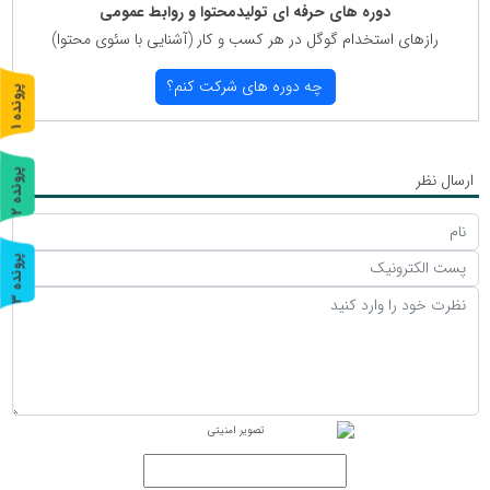
دوره های حرفه ای تولیدمحتوا و روابط عمومی
رازهای استخدام گوگل در هر كسب و كار (آشنایی با سئوی محتوا)
چه دوره های شركت كنم؟
پ
1
ر
و
ن
د
ه
پ
2
ارسال نظر
ر
و
ن
د
ه
پ
3
ر
و
ن
د
ه