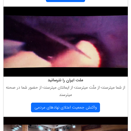
ملت ایران را نترسانید
از شما میترسند؛ از ملّت میترسند؛ از ایمانتان میترسند؛ از حضور شما در صحنه
میترسند
واكنش جمعیت اعتلای نهادهای مردمی