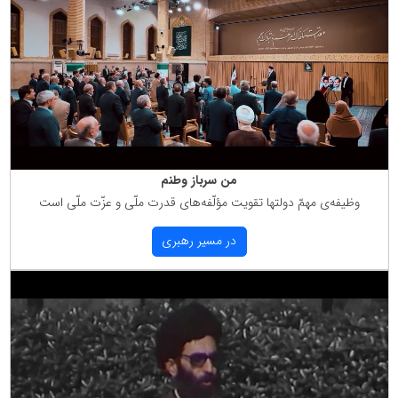
من سرباز وطنم
وظیفه‌ی مهمّ دولتها تقویت مؤلّفه‌های قدرت ملّی و عزّت ملّی است
در مسیر رهبری