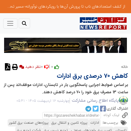
از کشف استعدادهای ناب تا پرورش آن‌ها با رویکردهای نوآورانه؛ مسیر تحول‌آفرین شنای ایران در سطح جهانی
0
0 |
خانه
نظر دهید
کاهش 70 درصدی برق ادارات
بر اساس ضوابط اجرایی پاسخگویی بار در تابستان، ادارات موظف‌اند پس از
ساعت ۱۳ مصرف برق خود را ۷۰ درصد کاهش دهند.
پایگاه اطلاع رسانی مشارکت
چهارشنبه 16 اردیبهشت 1405 - 05:41
اشتراک گذاری:
لینک کوتاه
برچسب‌ها:
ادارات
پروژه تامین و انتقال برق
پروژه‌های صنعت برق کشور
تابستان
تامین برق واحدهای صنعتی
توزیع نیروی برق
شرکت توزیع برق