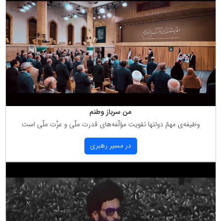
من سرباز وطنم
وظیفه‌ی مهمّ دولتها تقویت مؤلّفه‌های قدرت ملّی و عزّت ملّی است
در مسیر رهبری