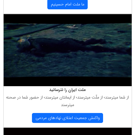
ما ملت امام حسینیم
ملت ایران را نترسانید
از شما میترسند؛ از ملّت میترسند؛ از ایمانتان میترسند؛ از حضور شما در صحنه
میترسند
واكنش جمعیت اعتلای نهادهای مردمی