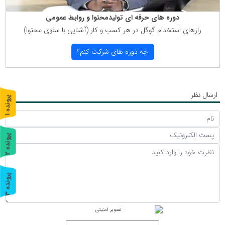
دوره های حرفه ای تولیدمحتوا و روابط عمومی
رازهای استخدام گوگل در هر كسب و كار (آشنایی با سئوی محتوا)
چه دوره های شركت كنم؟
ارسال نظر
پ
1
ر
و
ن
د
ه
پ
2
ر
و
ن
د
ه
پ
3
ر
و
ن
د
ه