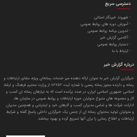
دسترسی سریع
تامین آهن اسفنجی تولیدکنندگان فولاد در کشور
شهروند خبرنگار استانی
آموزش دوره های روابط عمومی
پایگاه اطلاع رسانی اعتلای نهادهای مردمی
تدوین برنامه روابط عمومی
مسعودصادقی
آکادمی گزارش خبر
دستیار روابط عمومی
ارتباط با ما
درباره گزارش خبر
خبرگزاری گزارش خبر به عنوان ارائه دهنده میز خدمات رسانه‌ای ویژه، مشاور ارتباطات و
رسانه و دارنده مجوز رسانه رسمی با شماره ثبت 86752 از وزارت محترم فرهنگ و ارشاد
تریبون
اسلامی جمهوری اسلامی ایران، در صدد برآمده است که به نیازهای رسانه ای کسب و
انتشار گسترده محتوا در رسانه گزارش خبر
کار و مجموعه های متبوع متولیان حوزه ارتباطات و روابط عمومی در سازمان ها،
ادارات، شرکت ها و تمامی مدیران کسب و کارهای خرد و اینترنتی و همچنین مدیران
پایگاه اطلاع رسانی دریا و نفت
و متولیان تولید محتوای رسانه ای از جنس یک خبرگزاری داخلی پاسخ گفته و شرایط
محمدعلی کرمعلی
ارتباطات و اطلاع رسانی را برای آنها تسریع کرده و بهبود ببخشد.