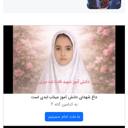
داغ شهدای دانش آموز میناب ابدی است
به كدامین گناه ؟!
ما ملت امام حسینیم