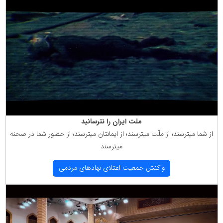
ملت ایران را نترسانید
از شما میترسند؛ از ملّت میترسند؛ از ایمانتان میترسند؛ از حضور شما در صحنه
میترسند
واكنش جمعیت اعتلای نهادهای مردمی