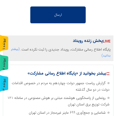
پخش زنده رویداد
پ
1
پایگاه اطلاع رسانی مشارکت، رویداد جدیدی را ثبت نکرده است.
(بیشتر
ر
و
ن
د
ه
بدانید)
پ
2
ر
و
ن
د
ه
::
بیشتر بخوانید از «پایگاه اطلاع رسانی مشارکت»
پ
3
گزارش ریاست جمهور دولت چهاردهم به مردم در خصوص اقدامات
دولت در دو سال گذشته
ر
و
ن
د
ه
رونمایی از پاسخگویی هوشمند مبتنی بر هوش مصنوعی در سامانه ۱۲۱
شرکت توزیع برق استان تهران
شناسایی و جمع‌آوری 699 ماینر غیرمجاز در استان تهران