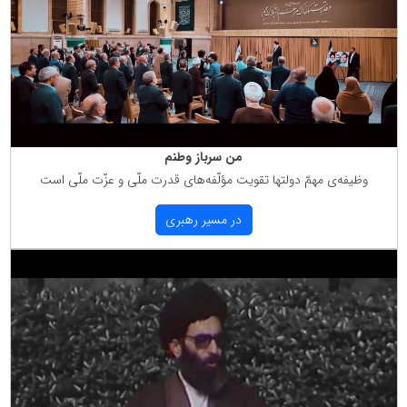
من سرباز وطنم
وظیفه‌ی مهمّ دولتها تقویت مؤلّفه‌های قدرت ملّی و عزّت ملّی است
در مسیر رهبری