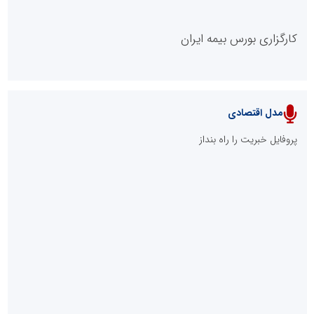
کارگزاری بورس بیمه ایران
مدل اقتصادی
پایگاه خبری نهضت ملی مسکن
پروفایل خبریت را راه بنداز
سازمان بورس و اوراق بهادار
مرجع اخبار موثق در بازارسرمایه