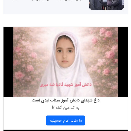
داغ شهدای دانش آموز میناب ابدی است
به كدامین گناه ؟!
ما ملت امام حسینیم