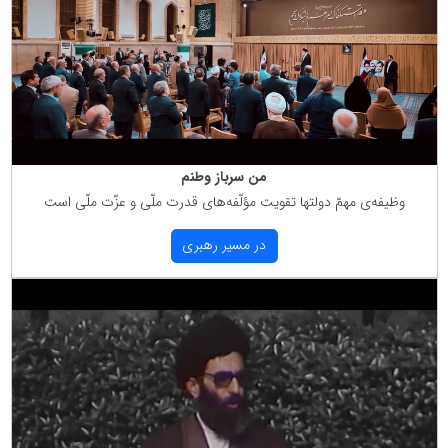
من سرباز وطنم
وظیفه‌ی مهمّ دولتها تقویت مؤلّفه‌های قدرت ملّی و عزّت ملّی است
در مسیر رهبری