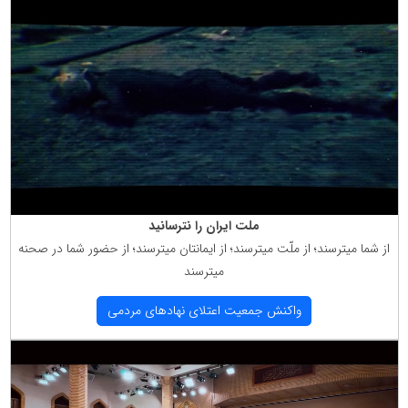
ملت ایران را نترسانید
از شما میترسند؛ از ملّت میترسند؛ از ایمانتان میترسند؛ از حضور شما در صحنه
میترسند
واكنش جمعیت اعتلای نهادهای مردمی