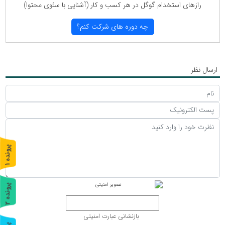
رازهای استخدام گوگل در هر كسب و كار (آشنایی با سئوی محتوا)
چه دوره های شركت كنم؟
ارسال نظر
پ
1
ر
و
ن
د
ه
پ
2
ر
و
ن
د
ه
بازنشانی عبارت امنیتی