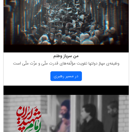
من سرباز وطنم
وظیفه‌ی مهمّ دولتها تقویت مؤلّفه‌های قدرت ملّی و عزّت ملّی است
در مسیر رهبری