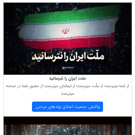
ملت ایران را نترسانید
از شما میترسند؛ از ملّت میترسند؛ از ایمانتان میترسند؛ از حضور شما در صحنه
میترسند
واكنش جمعیت اعتلای نهادهای مردمی