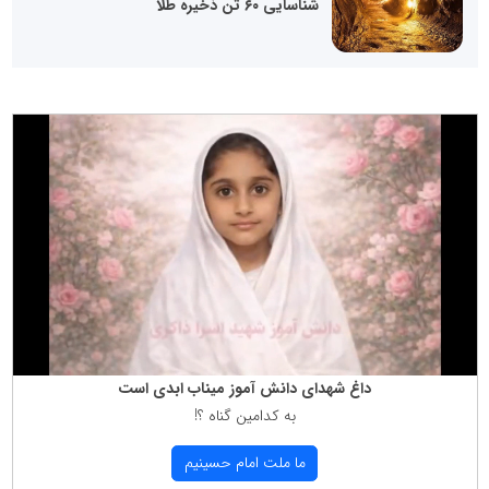
شناسایی ۶۰ تن ذخیره طلا
داغ شهدای دانش آموز میناب ابدی است
به كدامین گناه ؟!
ما ملت امام حسینیم