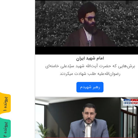
امام شهید ایران
برش‌هایی كه حضرت آیت‌الله شهید سیّدعلی خامنه‌ای
رضوان‌الله‌علیه طلب شهادت میكردند
رهبر شهیدم
پ
1
ر
و
ن
د
ه
پ
2
ر
و
ن
د
ه