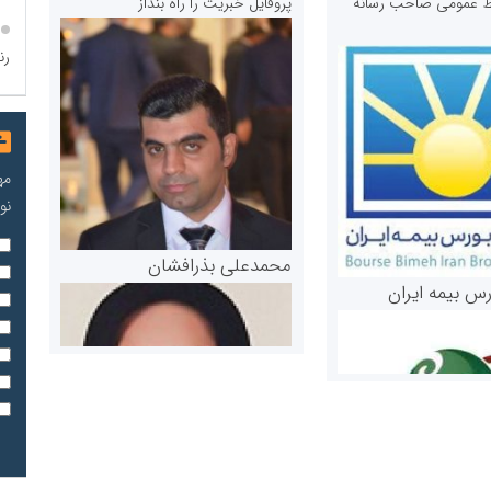
ابط عمومی صاحب رسانه
پروفایل خبریت را راه بنداز
رن
مه
نو
محمدعلی بذرافشان
رس بیمه ایران