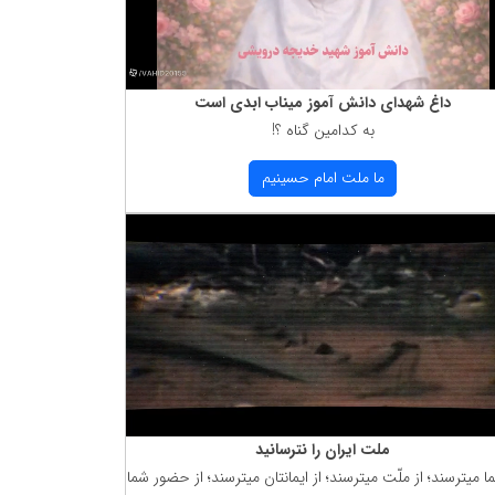
داغ شهدای دانش آموز میناب ابدی است
به كدامین گناه ؟!
ما ملت امام حسینیم
ملت ایران را نترسانید
ما میترسند؛ از ملّت میترسند؛ از ایمانتان میترسند؛ از حضور شما