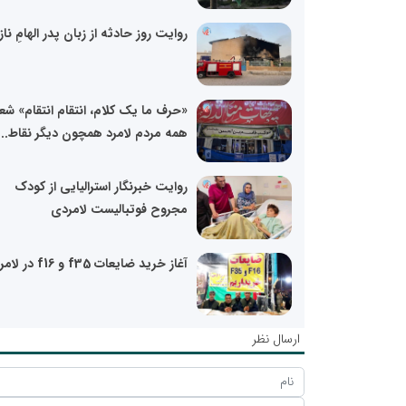
روایت روز حادثه از زبان پدر الهامِ نا
«حرف ما یک کلام، انتقام انتقام» شعا
همه مردم لامرد همچون دیگر نقاط...
روایت خبرنگار استرالیایی از کودک
مجروح فوتبالیست لامردی
آغاز خرید ضایعات f35 و f16 در لامرد
ارسال نظر