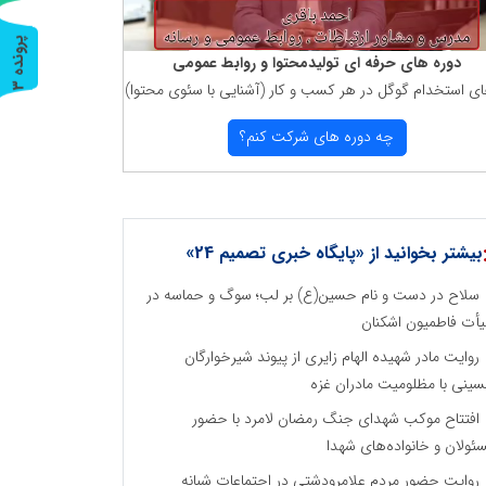
پ
3
دوره های حرفه ای تولیدمحتوا و روابط عمومی
ای استخدام گوگل در هر كسب و كار (آشنایی با سئوی محتوا)
ر
و
ن
د
ه
چه دوره های شركت كنم؟
بیشتر بخوانید از «پایگاه خبری تصمیم 24»
سلاح در دست و نام حسین(ع) بر لب؛ سوگ و حماسه در
أت فاطمیون اشکنان
روایت مادر شهیده الهام زایری از پیوند شیرخوارگان
ینی با مظلومیت مادران غزه
افتتاح موکب شهدای جنگ رمضان لامرد با حضور
ئولان و خانواده‌های شهدا
روایت حضور مردم علامرودشتی در اجتماعات شبانه