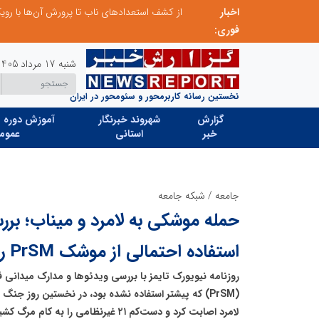
اخبار
صنعت چوب؛ هنر، خلاقیت و اشتغال در کنار هم، که برای بقا نیازمند پشتیبانی از کالای ایرانی است
فوری:
شنبه 17 مرداد 1405
نخستین رسانه کاربرمحور و سئومحور در ایران
گزارش
شهروند خبرنگار
آموزش دوره ه
خبر
استانی
عموم
جامعه
/
شبکه جامعه
حمله موشکی به لامرد و میناب؛ بررس
استفاده احتمالی از موشک PrSM را نشان می‌دهد
روزنامه نیویورک تایمز با بررسی ویدئوها و مدارک میدانی
(PrSM) که پیشتر استفاده نشده بود، در نخستین روز جن
لامرد اصابت کرد و دست‌کم ۲۱ غیرنظامی را به کام مرگ کشید.