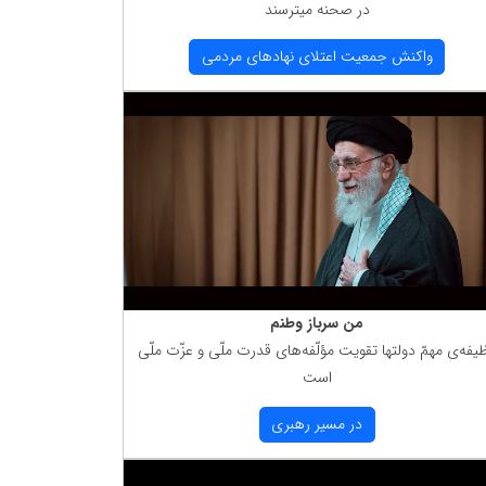
در صحنه میترسند
واكنش جمعیت اعتلای نهادهای مردمی
من سرباز وطنم
یفه‌ی مهمّ دولتها تقویت مؤلّفه‌های قدرت ملّی و عزّت ملّی
است
در مسیر رهبری