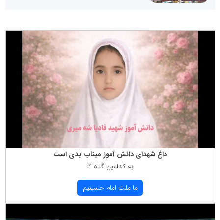
داغ شهدای دانش آموز میناب ابدی است
به كدامین گناه ؟!
ما ملت امام حسینیم