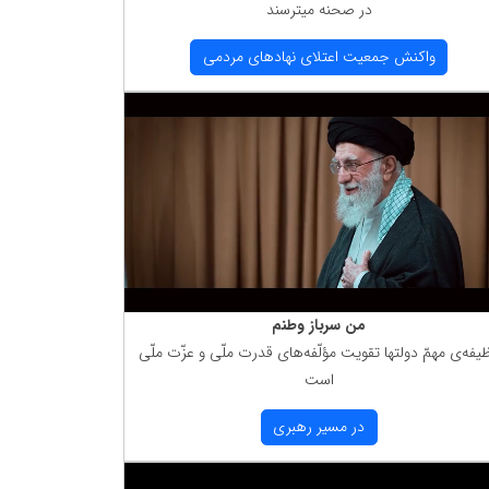
در صحنه میترسند
واكنش جمعیت اعتلای نهادهای مردمی
من سرباز وطنم
یفه‌ی مهمّ دولتها تقویت مؤلّفه‌های قدرت ملّی و عزّت ملّی
است
در مسیر رهبری