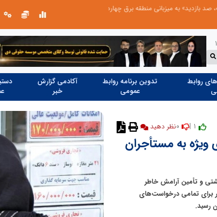
میزبانی منطقه برق چهاردانگه
شانزدهمین مانور سراسری طرح مهتاب در 
ای روابط
تدوین برنامه روابط
آکادمی گزارش
دستیا
ی
عمومی
خبر
عم
0
1 |
 ویژه به مستأجران
شتی و تأمین آرامش خاطر
ر برای تمامی درخواست‌های
ن رسید.