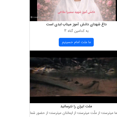
داغ شهدای دانش آموز میناب ابدی است
به كدامین گناه ؟!
ما ملت امام حسینیم
ملت ایران را نترسانید
ما میترسند؛ از ملّت میترسند؛ از ایمانتان میترسند؛ از حضور شما