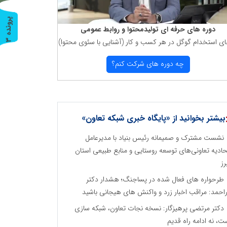
پ
3
دوره های حرفه ای تولیدمحتوا و روابط عمومی
ای استخدام گوگل در هر كسب و كار (آشنایی با سئوی محتوا)
ر
و
ن
د
ه
چه دوره های شركت كنم؟
بیشتر بخوانید از «پایگاه خبری شبکه تعاون»
نشست مشترک و صمیمانه رئیس بنیاد با مدیرعامل
حادیه تعاونی‌های توسعه روستایی و منابع طبیعی استان
رز
طرحواره های فعال شده در پساجنگ؛ هشدار دکتر
راحمد: مراقب اخبار زرد و واکنش های هیجانی باشید
دکتر مرتضی پرهیزگار: نسخه نجات تعاون، شبکه سازی
ت، نه ادامه راه قدیم