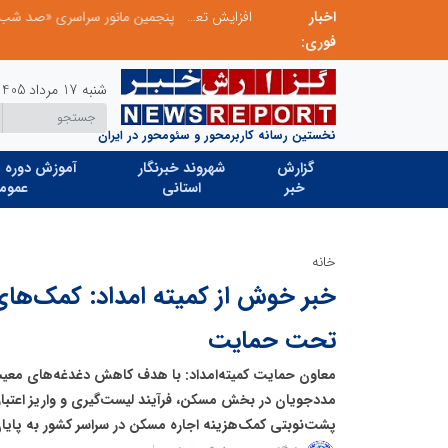
اخبار
عامل افزایش قبوض برخی مشترکان، عبور از الگوی مصرف در تابستان است/ افزایش تعرفه نداشتیم
پنجمین مانور سراسری «صد شب، صد بازدید» به 
فوری:
شنبه 17 مرداد 1405
نخستین رسانه کاربرمحور و سئومحور در ایران
گزارش
شهروند خبرنگار
آموزش دوره ه
خبر
استانی
عموم
خانه
خبر خوش از کمیته امداد: کمک‌های
تحت حمایت
معاون حمایت کمیته‌امداد: با هدف کاهش دغدغه‌های معی
مددجویان در بخش مسکن، فرآیند لیست‌گیری و واریز اعتبا
پشت‌نوبتی کمک‌هزینه اجاره مسکن در سراسر کشور به پایا