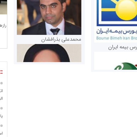
رازه
محمدعلی بذرافشان
رس بیمه ایران
::
ات
الب
مریم حاج نوروز نظری
یا
 و اوراق بهادار
ثق در بازارسرمایه
اس