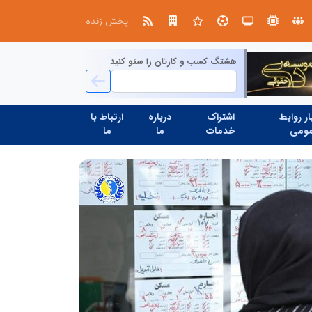
استان تهران به میزبانی منطقه برق لواسان
جمع‌آوری 183 برق غیرمجاز در شانزدهمین مانور سراسری طرح مهتاب در استان تهران
پخش زنده
هشتگ کسب و کارتان را سئو کنید
ر روابط
اشتراک
درباره
ارتباط با
ومی
خدمات
ما
ما