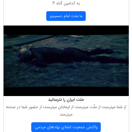
به كدامین گناه ؟!
ما ملت امام حسینیم
ملت ایران را نترسانید
از شما میترسند؛ از ملّت میترسند؛ از ایمانتان میترسند؛ از حضور شما در صحنه
میترسند
واكنش جمعیت اعتلای نهادهای مردمی