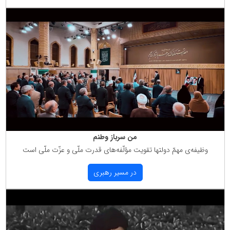
من سرباز وطنم
وظیفه‌ی مهمّ دولتها تقویت مؤلّفه‌های قدرت ملّی و عزّت ملّی است
در مسیر رهبری