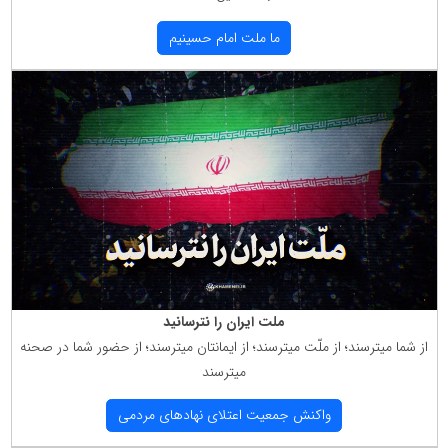
ما ملت امام حسینیم
ملت ایران را نترسانید
از شما میترسند؛ از ملّت میترسند؛ از ایمانتان میترسند؛ از حضور شما در صحنه
میترسند
واكنش جمعیت اعتلای نهادهای مردمی