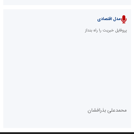
مدل اقتصادی
پایگاه خبری نهضت ملی مسکن
پروفایل خبریت را راه بنداز
سازمان بورس و اوراق بهادار
مرجع اخبار موثق در بازارسرمایه
پایگاه خبری گفتمان یزد
محمدعلی بذرافشان