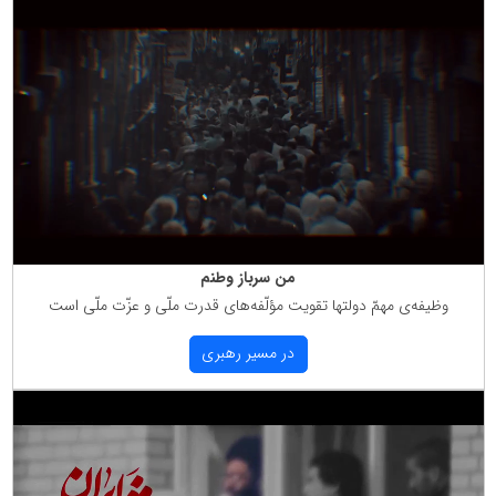
من سرباز وطنم
وظیفه‌ی مهمّ دولتها تقویت مؤلّفه‌های قدرت ملّی و عزّت ملّی است
در مسیر رهبری