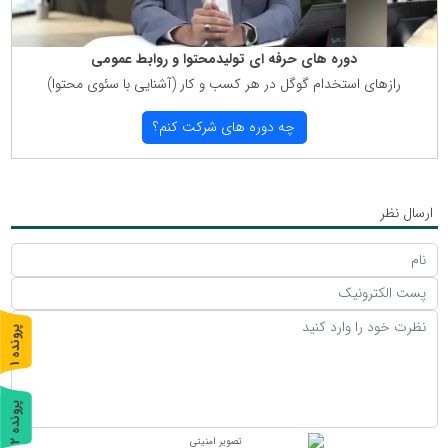
دوره های حرفه ای تولیدمحتوا و روابط عمومی
رازهای استخدام گوگل در هر كسب و كار (آشنایی با سئوی محتوا)
چه دوره های شركت كنم؟
ارسال نظر
پ
1
ر
و
ن
د
ه
پ
2
ر
و
ن
د
ه