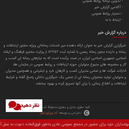
پایگاه اطلاع رسانی اعتلای نهادهای مردمی
تدوین برنامه روابط عمومی
مسعودصادقی
آکادمی گزارش خبر
دستیار روابط عمومی
ارتباط با ما
درباره گزارش خبر
خبرگزاری گزارش خبر به عنوان ارائه دهنده میز خدمات رسانه‌ای ویژه، مشاور ارتباطات و
رسانه و دارنده مجوز رسانه رسمی با شماره ثبت 86752 از وزارت محترم فرهنگ و ارشاد
تریبون
اسلامی جمهوری اسلامی ایران، در صدد برآمده است که به نیازهای رسانه ای کسب و
انتشار گسترده محتوا در رسانه گزارش خبر
کار و مجموعه های متبوع متولیان حوزه ارتباطات و روابط عمومی در سازمان ها،
ادارات، شرکت ها و تمامی مدیران کسب و کارهای خرد و اینترنتی و همچنین مدیران
پایگاه اطلاع رسانی دریا و نفت
و متولیان تولید محتوای رسانه ای از جنس یک خبرگزاری داخلی پاسخ گفته و شرایط
محمدعلی کرمعلی
ارتباطات و اطلاع رسانی را برای آنها تسریع کرده و بهبود ببخشد.
نظر دهید
کلیه حقوق مادی و معنوی محفوظ است.
| طراحی و توسعه:
آما ویرای کیان
نبه ۱۵ مردادماه ۱۴۰۵ رأس ساعت ۱۴:۰۰ در محل مؤسسه لغت‌نامه دهخدا، تالار دکتر محمود افشار برگزار می‌شود.