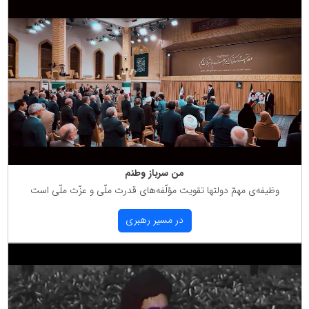
من سرباز وطنم
وظیفه‌ی مهمّ دولتها تقویت مؤلّفه‌های قدرت ملّی و عزّت ملّی است
در مسیر رهبری