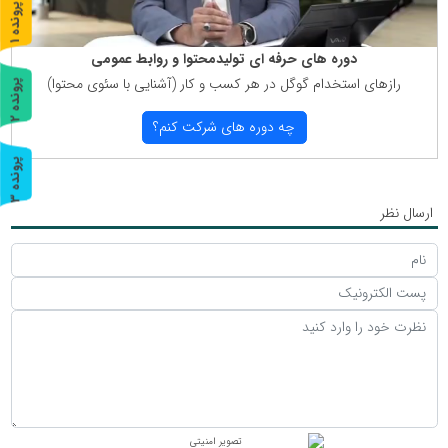
پ
1
ر
و
ن
د
ه
دوره های حرفه ای تولیدمحتوا و روابط عمومی
رازهای استخدام گوگل در هر كسب و كار (آشنایی با سئوی محتوا)
پ
2
ر
و
ن
د
ه
چه دوره های شركت كنم؟
پ
3
ر
و
ن
د
ه
ارسال نظر