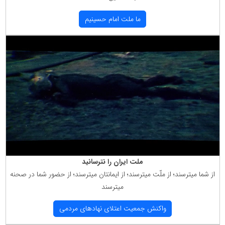
ما ملت امام حسینیم
ملت ایران را نترسانید
از شما میترسند؛ از ملّت میترسند؛ از ایمانتان میترسند؛ از حضور شما در صحنه
میترسند
واكنش جمعیت اعتلای نهادهای مردمی