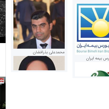
محمدعلی بذرافشان
رس بیمه ایران