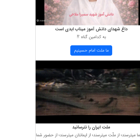
داغ شهدای دانش آموز میناب ابدی است
به كدامین گناه ؟!
ما ملت امام حسینیم
ملت ایران را نترسانید
ما میترسند؛ از ملّت میترسند؛ از ایمانتان میترسند؛ از حضور شما