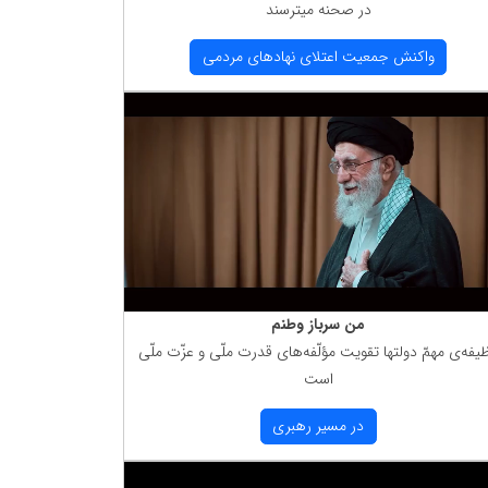
در صحنه میترسند
واكنش جمعیت اعتلای نهادهای مردمی
من سرباز وطنم
یفه‌ی مهمّ دولتها تقویت مؤلّفه‌های قدرت ملّی و عزّت ملّی
است
در مسیر رهبری