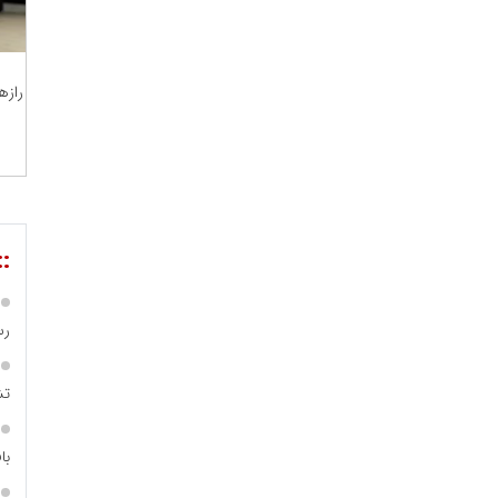
مریم حاج نوروز نظری
 و اوراق بهادار
ثق در بازارسرمایه
رازه
::
مسعودصادقی
رس
عت،معدن و تجارت
تش
با