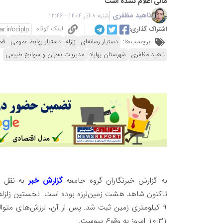
مالی اعلام نشده است
ناهید مظفری
شنبه 8 آذر 1404 - 12:46
لینک کوتاه
اشتراک گذاری:
برچسب‌ها:
دستیار رسانه‌ای
زلزله
دستیار روابط عمومی
فعا
ناهید مظفری
شهرستان بهاباد
مدیریت بحران و سوانح طبیعی
به گزارش خبرنگاران گروه جامعه
گزارش خبر
به نقل ا
۱۰:۳۱ امروز به وقوع پیوست.