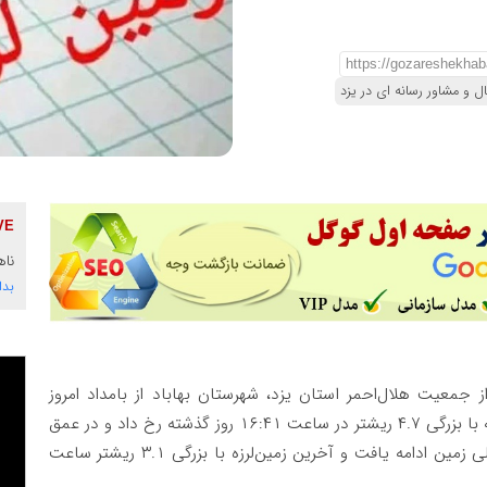
ل و مشاور رسانه ای در یزد
ناه
بدا
ز جمعیت هلال‌احمر استان یزد، شهرستان بهاباد از بامداد امروز
تاکنون شاهد هشت زمین‌لرزه بوده است. نخستین زلزله با بزرگی ۴.۷ ریشتر در ساعت ۱۶:۴۱ روز گذشته رخ داد و در عمق
۹ کیلومتری زمین ثبت شد. پس از آن، لرزش‌های متوالی زمین ادامه یافت و آخرین زمین‌لرزه با بزرگی ۳.۱ ریشتر ساعت