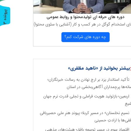
پ
3
دوره های حرفه ای تولیدمحتوا و روابط عمومی
ای استخدام گوگل در هر كسب و كار (آشنایی با سئوی محتوا)
ر
و
ن
د
ه
چه دوره های شركت كنم؟
بیشتر بخوانید از «ناهید مظفری»
تأکید استاندار یزد بر ارج نهادن به رسالت خبرنگاران؛
انه‌ها پرچمداران آگاهی‌بخشی در استان
اربعین؛ بازتولید هویت فراملی و تجلی قدرت نرم جهان
یع
نسیمِ نخلستان» در مسیرِ کربلا؛ پیوندِ هنرِ ملیِ حصیربافی
فقی‌ها با ارادتِ حسینی
اقتصاد سوم در مسیر توسعه بافق؛ هیئت‌های مذهبی