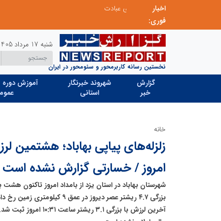
اخبار
پشت پرده کنوانسیون کاسپین؛ سرنوشت منافع ای
فوری:
شنبه 17 مرداد 1405
نخستین رسانه کاربرمحور و سئومحور در ایران
گزارش
شهروند خبرنگار
آموزش دوره ه
خبر
استانی
عموم
خانه
زلزله‌های پیاپی بهاباد؛ هشتمین لرز
امروز / خسارتی گزارش نشده است
شهرستان بهاباد در استان یزد از بامداد امروز تاکنون هشت با
بزرگی ۴.۷ ریشتر عصر دیروز در عمق ۹ 
آخرین لرزش با بزرگی ۳.۱ ری