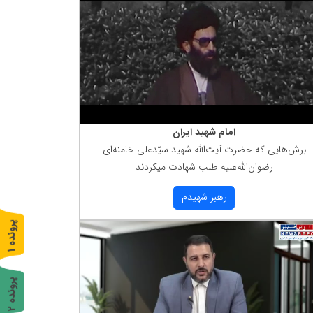
امام شهید ایران
برش‌هایی كه حضرت آیت‌الله شهید سیّدعلی خامنه‌ای
رضوان‌الله‌علیه طلب شهادت میكردند
رهبر شهیدم
پ
1
ر
و
ن
د
ه
پ
2
ر
و
ن
د
ه