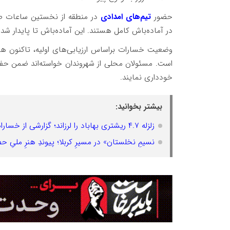
حضور
تیم‌های امدادی
در منطقه از نخستین ساعات صبح
در آماده‌باش کامل هستند. این آماده‌باش تا پایدار ش
وضعیت خسارات براساس ارزیابی‌های اولیه، تاکنون ه
است. مسئولان محلی از شهروندان خواسته‌اند ضمن حفظ
خودداری نمایند.
بیشتر بخوانید:
زلزله ۴.۷ ریشتری بهاباد را لرزاند؛ گزارشی از خسارات هنوز منتشر نشده است
نسیمِ نخلستان» در مسیرِ کربلا؛ پیوندِ هنرِ ملیِ 