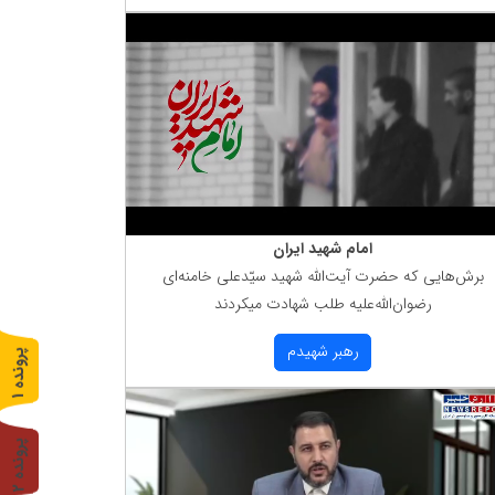
امام شهید ایران
برش‌هایی كه حضرت آیت‌الله شهید سیّدعلی خامنه‌ای
رضوان‌الله‌علیه طلب شهادت میكردند
رهبر شهیدم
پ
1
ر
و
ن
د
ه
پ
2
ر
و
ن
د
ه