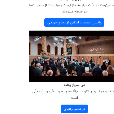
ما میترسند؛ از ملّت میترسند؛ از ایمانتان میترسند؛ از حضور شما
در صحنه میترسند
واكنش جمعیت اعتلای نهادهای مردمی
من سرباز وطنم
یفه‌ی مهمّ دولتها تقویت مؤلّفه‌های قدرت ملّی و عزّت ملّی
است
در مسیر رهبری