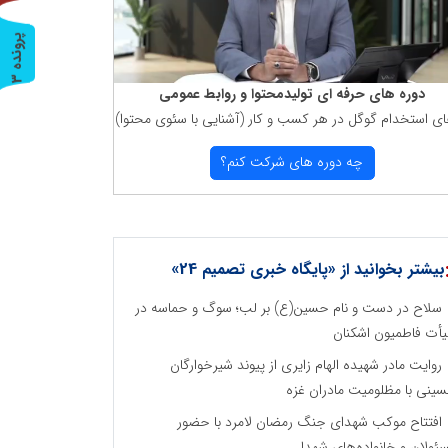
پ
3
ر
و
ن
د
ه
دوره های حرفه ای تولیدمحتوا و روابط عمومی
ای استخدام گوگل در هر كسب و كار (آشنایی با سئوی محتوا)
چه دوره های شركت كنم؟
بیشتر بخوانید از «پایگاه خبری تصمیم 24»
سلاح در دست و نام حسین(ع) بر لب؛ سوگ و حماسه در
أت فاطمیون اشکنان
روایت مادر شهیده الهام زایری از پیوند شیرخوارگان
ینی با مظلومیت مادران غزه
افتتاح موکب شهدای جنگ رمضان لامرد با حضور
ئولان و خانواده‌های شهدا