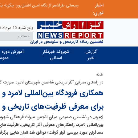
اخبار
تنگه هرمز دیگر به وضعیت سابق برنمی گردد؛ جمهوری اسلامی چگونه این آبراه راهبردی را به دال مرکزی نظم امنیتی جدید غرب آسیا تبدیل می کند؟
فوری:
پنج شنبه 15 مرداد 1405
نخستین رسانه کاربرمحور و سئومحور در ایران
گزارش
شهروند خبرنگار
آموزش دوره ه
خبر
استانی
عموم
خانه
در راستای معرفی آثار تاریخی شاخص شهرستان لامرد صورت گ
همکاری فرودگاه بین‌المللی لامرد 
برای معرفی ظرفیت‌های تاریخی و
لامِرد_ در نشستی صمیمی میان انجمن میراث فرهنگی شهرست
بین‌المللی لامرد، راهکارهای معرفی آثار تاریخی، ظرفیت‌ه
مسافران مورد بررسی قرار گرفت؛ توافق شد المان‌هایی برگر