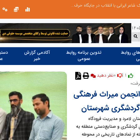
چیستی طراشعر از نگاه امین افضل‌پور؛ چگونه یک شاعر ایرانی با انقلاب در جایگاه حرف، شعر را از متن خطی به میدان ادراک بصری تبدیل کرد؟
ای روابط
تدوین برنامه روابط
آکادمی گزارش
دستیا
ی
عمومی
خبر
عم
0
1 |
نظر دهید
رفت؛
و انجمن میراث فرهنگی
 گردشگری شهرستان
ان لامرد و مدیریت فرودگاه
ای گردشگری و صنایع‌دستی منطقه به
فته از نمادهای تاریخی در محوطه