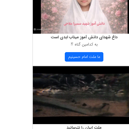
داغ شهدای دانش آموز میناب ابدی است
به كدامین گناه ؟!
ما ملت امام حسینیم
ملت ایران را نترسانید