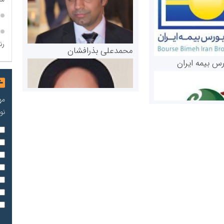
رن
محمدعلی بذرافشان
رس بیمه ایران
مه
نو
مریم حاج نوروز نظری
 و اوراق بهادار
ثق در بازارسرمایه