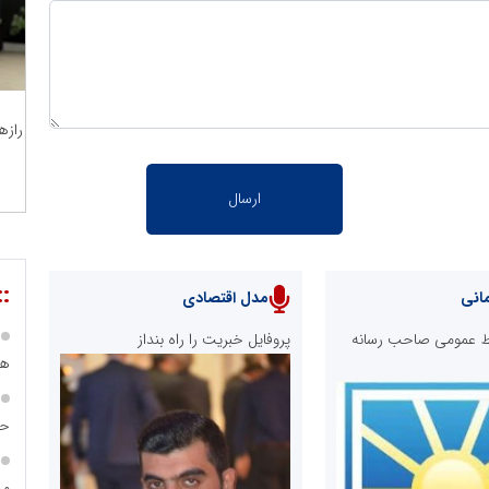
رازه
::
انی
مدل اقتصادی
ابط عمومی صاحب رسانه
پروفایل خبریت را راه بنداز
هی
حس
مس