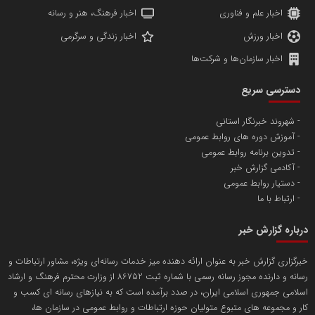
اخبار علم و فناوری
اخبار فرهنگ، هنر و رسانه
اخبار ورزش
اخبار زندگی و سرگرمی
اخبار سازمان‌ها و شرکت‌ها
آهن و فولاد غدیر ایرانیان
دسترسی سریع
تامین آهن اسفنجی تولیدکنندگان فولاد در کشور
شهروند خبرنگار استانی
آموزش دوره های روابط عمومی
پایگاه اطلاع رسانی اعتلای نهادهای مردمی
تدوین برنامه روابط عمومی
مسعودصادقی
آکادمی گزارش خبر
دستیار روابط عمومی
ارتباط با ما
درباره گزارش خبر
خبرگزاری گزارش خبر به عنوان ارائه دهنده میز خدمات رسانه‌ای ویژه، مشاور ارتباطات و
رسانه و دارنده مجوز رسانه رسمی با شماره ثبت 86752 از وزارت محترم فرهنگ و ارشاد
تریبون
اسلامی جمهوری اسلامی ایران، در صدد برآمده است که به نیازهای رسانه ای کسب و
انتشار گسترده محتوا در رسانه گزارش خبر
کار و مجموعه های متبوع متولیان حوزه ارتباطات و روابط عمومی در سازمان ها،