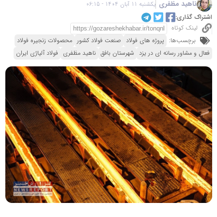
ناهید مظفری
یکشنبه 11 آبان 1404 - 06:15
اشتراک گذاری:
لینک کوتاه
برچسب‌ها:
پروژه های فولاد
صنعت فولاد کشور
محصولات زنجیره فولاد
فعال و مشاور رسانه ای در یزد
شهرستان بافق
ناهید مظفری
فولاد آلیاژی ایران