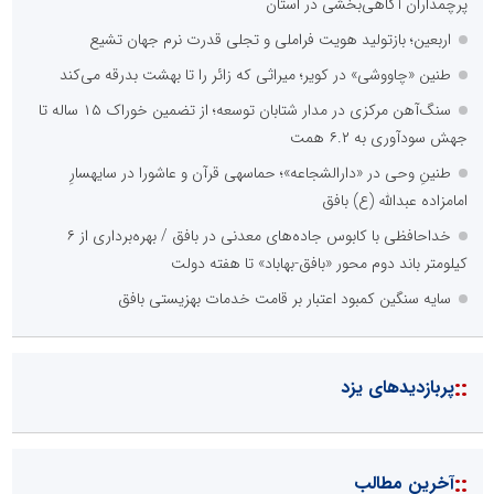
پرچمداران آگاهی‌بخشی در استان
اربعین؛ بازتولید هویت فراملی و تجلی قدرت نرم جهان تشیع
طنین «چاووشی» در کویر؛ میراثی که زائر را تا بهشت بدرقه می‌کند
سنگ‌آهن مرکزی در مدار شتابان توسعه؛ از تضمین خوراک ۱۵ ساله تا
جهش سودآوری به ۶.۲ همت
طنینِ وحی در «دارالشجاعه»؛ حماسهی قرآن و عاشورا در سایهسارِ
امامزاده عبدالله (ع) بافق
خداحافظی با کابوس جاده‌های معدنی در بافق / بهره‌برداری از ۶
کیلومتر باند دوم محور «بافق-بهاباد» تا هفته دولت
سایه سنگین کمبود اعتبار بر قامت خدمات بهزیستی بافق
::
پربازدیدهای یزد
::
آخرین مطالب