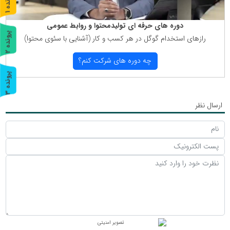
پ
1
ر
و
ن
د
ه
دوره های حرفه ای تولیدمحتوا و روابط عمومی
پ
2
رازهای استخدام گوگل در هر كسب و كار (آشنایی با سئوی محتوا)
ر
و
ن
د
ه
چه دوره های شركت كنم؟
پ
3
ر
و
ن
د
ه
ارسال نظر