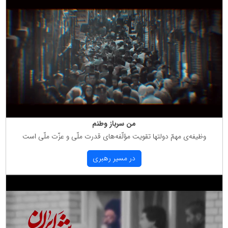
من سرباز وطنم
وظیفه‌ی مهمّ دولتها تقویت مؤلّفه‌های قدرت ملّی و عزّت ملّی است
در مسیر رهبری