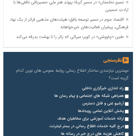
نسیمِ نخلستان» در مسیرِ کربلا؛ پیوندِ هنرِ ملیِ حصیربافی بافقی‌ها با
ارادتِ حسینی
اقتصاد سوم در مسیر توسعه بافق؛ هیئت‌های مذهبی فراتر از یک نهاد
فرهنگی، پیشران فعالیت‌های خیرخواهانه
طنین «چاووشی» در کویر؛ میراثی که زائر را تا بهشت بدرقه می‌کند
نظرسنجی
مهمترین نیازمندی ساختار اطلاع رسانی روابط عمومی های نوین کدام
گزینه است؟
راه اندازی خبرگزاری داخلی
همراهی شبکه های اجتماعی و پیام رسان ها
آرشیو غنی و قابل دسترس
پخش آنلاین تمامی رویدادها
ارائه خدمات آموزشی برای مخاطیان هدف
درج کلیه خدمات اطلاع رسانی در بستر اینترنت
کاهش هزینه های درج خبر در رسانه ها