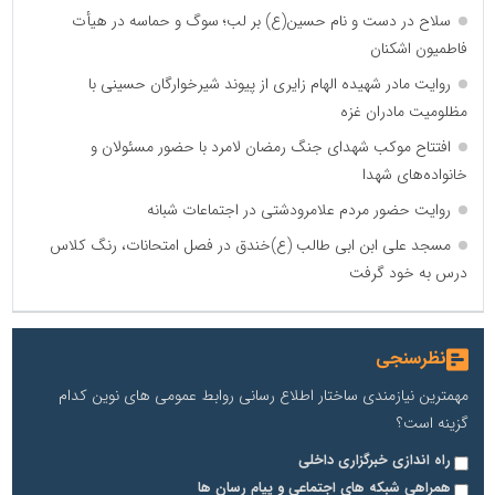
سلاح در دست و نام حسین(ع) بر لب؛ سوگ و حماسه در هیأت
فاطمیون اشکنان
روایت مادر شهیده الهام زایری از پیوند شیرخوارگان حسینی با
مظلومیت مادران غزه
افتتاح موکب شهدای جنگ رمضان لامرد با حضور مسئولان و
خانواده‌های شهدا
روایت حضور مردم علامرودشتی در اجتماعات شبانه
مسجد علی ابن ابی طالب (ع)خندق در فصل امتحانات، رنگ کلاس
درس به خود گرفت
نظرسنجی
مهمترین نیازمندی ساختار اطلاع رسانی روابط عمومی های نوین کدام
گزینه است؟
راه اندازی خبرگزاری داخلی
همراهی شبکه های اجتماعی و پیام رسان ها