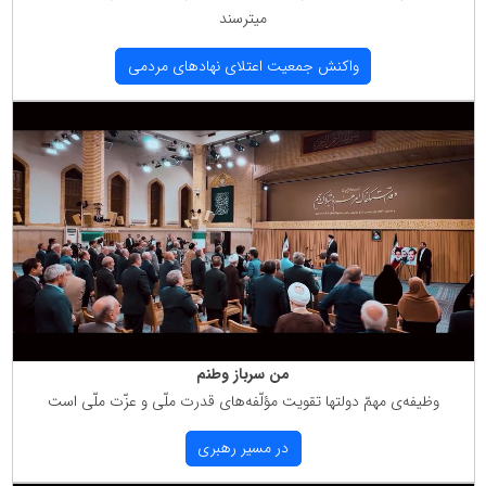
میترسند
واكنش جمعیت اعتلای نهادهای مردمی
من سرباز وطنم
وظیفه‌ی مهمّ دولتها تقویت مؤلّفه‌های قدرت ملّی و عزّت ملّی است
در مسیر رهبری