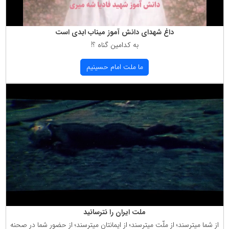
داغ شهدای دانش آموز میناب ابدی است
به كدامین گناه ؟!
ما ملت امام حسینیم
ملت ایران را نترسانید
از شما میترسند؛ از ملّت میترسند؛ از ایمانتان میترسند؛ از حضور شما در صحنه