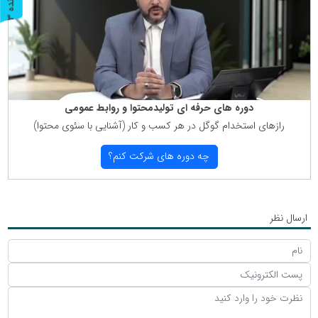
پ
3
ر
و
ن
د
ه
دوره های حرفه ای تولیدمحتوا و روابط عمومی
رازهای استخدام گوگل در هر كسب و كار (آشنایی با سئوی محتوا)
چه دوره های شركت كنم؟
ارسال نظر