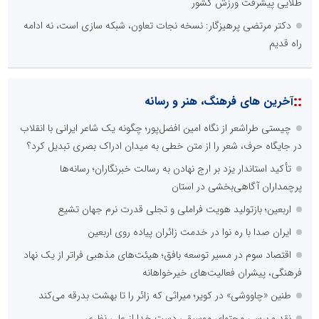
طلایی پیشرفت ورزش کشور
دکتر مرتضی پرهیزگار: نسخه نجات تعاون، شبکه سازی است، نه ادامه
راه قدیم
::
آخرین های فرهنگ، هنر و رسانه
چیستی طراشعر از نگاه امین افضل‌پور؛ چگونه یک شاعر ایرانی با انقلاب
در جایگاه حرف، شعر را از متن خطی به میدان ادراک بصری تبدیل کرد؟
تأکید استاندار یزد بر ارج نهادن به رسالت خبرنگاران؛ رسانه‌ها
پرچمداران آگاهی‌بخشی در استان
اربعین؛ بازتولید هویت فراملی و تجلی قدرت نرم جهان تشیع
ایران صدا با ره نوا در خدمت زائران پیاده روی اربعین
اقتصاد سوم در مسیر توسعه بافق؛ هیئت‌های مذهبی فراتر از یک نهاد
فرهنگی، پیشران فعالیت‌های خیرخواهانه
طنین «چاووشی» در کویر؛ میراثی که زائر را تا بهشت بدرقه می‌کند
نقد و برسی محتوای موسیقی دست خدا از علی نظری