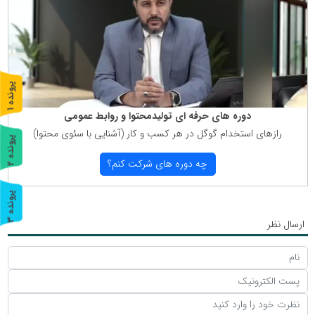
پ
1
ر
و
ن
د
ه
دوره های حرفه ای تولیدمحتوا و روابط عمومی
رازهای استخدام گوگل در هر كسب و كار (آشنایی با سئوی محتوا)
پ
2
چه دوره های شركت كنم؟
ر
و
ن
د
ه
پ
3
ارسال نظر
ر
و
ن
د
ه