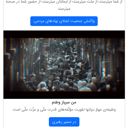
از شما میترسند؛ از ملّت میترسند؛ از ایمانتان میترسند؛ از حضور شما در صحنه
میترسند
واكنش جمعیت اعتلای نهادهای مردمی
من سرباز وطنم
وظیفه‌ی مهمّ دولتها تقویت مؤلّفه‌های قدرت ملّی و عزّت ملّی است
در مسیر رهبری