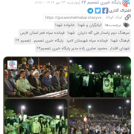
پایگاه خبری تصمیم 24
چهارشنبه 23 مهر 1404 - 06:50
اشتراک گذاری:
لینک کوتاه
برچسب‌ها:
ایثارگران و شهدا
خانواده شهدا
سرهنگ دوم پاسدار علی گله داریان
شهدا
فرمانده سپاه فجر استان فارس
فرهنگ شهدا
فرمانده سپاه شهرستان لامرد
پایگاه خبری تصمیم
تصمیم 24
شهدای اقتدار
محمود صابری زاده مدیر پایگاه خبری تصمیم24