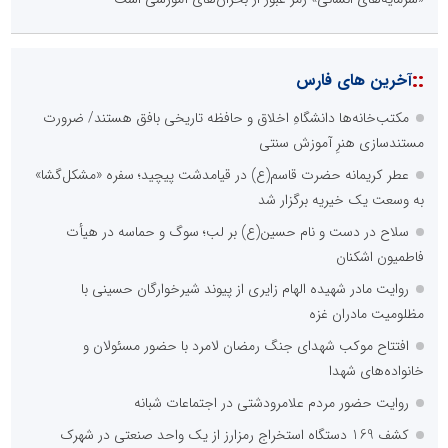
::
آخرین های فارس
مکتب‌خانه‌ها دانشگاهِ اخلاق و حافظه تاریخی بافق هستند/ ضرورت
مستندسازی هنرِ آموزش سنتی
عطر کریمانه حضرت قاسم(ع) در قیامدشت پیچید؛ سفره «مشکل‌گشا»
به وسعت یک خیریه برگزار شد
سلاح در دست و نام حسین(ع) بر لب؛ سوگ و حماسه در هیأت
فاطمیون اشکنان
روایت مادر شهیده الهام زایری از پیوند شیرخوارگان حسینی با
مظلومیت مادران غزه
افتتاح موکب شهدای جنگ رمضان لامرد با حضور مسئولان و
خانواده‌های شهدا
روایت حضور مردم علامرودشتی در اجتماعات شبانه
کشف 169 دستگاه استخراج رمزارز از یک واحد صنعتی در شهرک