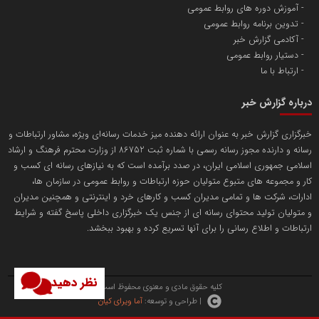
آموزش دوره های روابط عمومی
پایگاه اطلاع رسانی اعتلای نهادهای مردمی
تدوین برنامه روابط عمومی
مسعودصادقی
آکادمی گزارش خبر
دستیار روابط عمومی
ارتباط با ما
درباره گزارش خبر
خبرگزاری گزارش خبر به عنوان ارائه دهنده میز خدمات رسانه‌ای ویژه، مشاور ارتباطات و
رسانه و دارنده مجوز رسانه رسمی با شماره ثبت 86752 از وزارت محترم فرهنگ و ارشاد
تریبون
اسلامی جمهوری اسلامی ایران، در صدد برآمده است که به نیازهای رسانه ای کسب و
انتشار گسترده محتوا در رسانه گزارش خبر
کار و مجموعه های متبوع متولیان حوزه ارتباطات و روابط عمومی در سازمان ها،
ادارات، شرکت ها و تمامی مدیران کسب و کارهای خرد و اینترنتی و همچنین مدیران
پایگاه اطلاع رسانی دریا و نفت
و متولیان تولید محتوای رسانه ای از جنس یک خبرگزاری داخلی پاسخ گفته و شرایط
محمدعلی کرمعلی
ارتباطات و اطلاع رسانی را برای آنها تسریع کرده و بهبود ببخشد.
نظر دهید
کلیه حقوق مادی و معنوی محفوظ است.
| طراحی و توسعه:
آما ویرای کیان