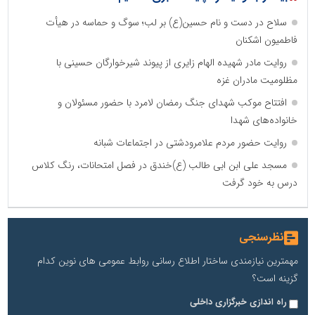
سلاح در دست و نام حسین(ع) بر لب؛ سوگ و حماسه در هیأت
فاطمیون اشکنان
روایت مادر شهیده الهام زایری از پیوند شیرخوارگان حسینی با
مظلومیت مادران غزه
افتتاح موکب شهدای جنگ رمضان لامرد با حضور مسئولان و
خانواده‌های شهدا
روایت حضور مردم علامرودشتی در اجتماعات شبانه
مسجد علی ابن ابی طالب (ع)خندق در فصل امتحانات، رنگ کلاس
درس به خود گرفت
نظرسنجی
مهمترین نیازمندی ساختار اطلاع رسانی روابط عمومی های نوین کدام
گزینه است؟
راه اندازی خبرگزاری داخلی