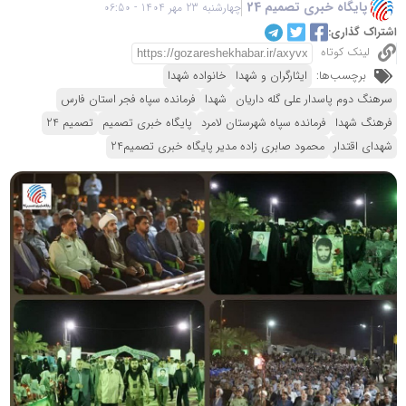
پایگاه خبری تصمیم 24
چهارشنبه 23 مهر 1404 - 06:50
اشتراک گذاری:
لینک کوتاه
برچسب‌ها:
ایثارگران و شهدا
خانواده شهدا
سرهنگ دوم پاسدار علی گله داریان
شهدا
فرمانده سپاه فجر استان فارس
فرهنگ شهدا
فرمانده سپاه شهرستان لامرد
پایگاه خبری تصمیم
تصمیم 24
شهدای اقتدار
محمود صابری زاده مدیر پایگاه خبری تصمیم24