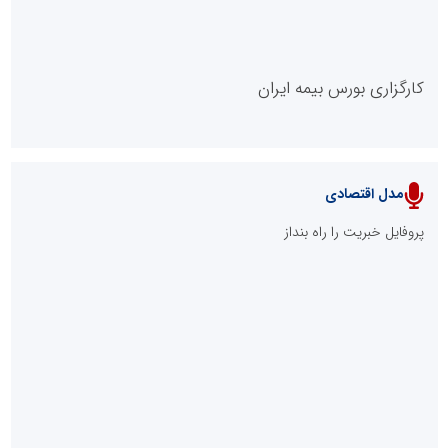
کارگزاری بورس بیمه ایران
مدل اقتصادی
پایگاه خبری نهضت ملی مسکن
پروفایل خبریت را راه بنداز
سازمان بورس و اوراق بهادار
مرجع اخبار موثق در بازارسرمایه