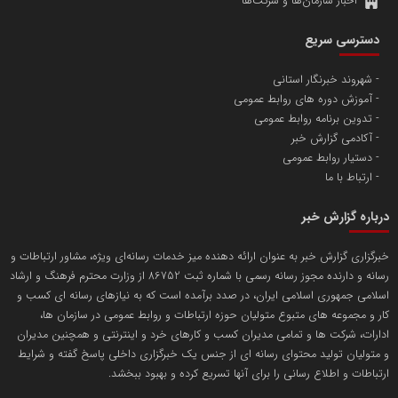
اخبار سازمان‌ها و شرکت‌ها
آهن و فولاد غدیر ایرانیان
دسترسی سریع
تامین آهن اسفنجی تولیدکنندگان فولاد در کشور
شهروند خبرنگار استانی
آموزش دوره های روابط عمومی
پایگاه اطلاع رسانی اعتلای نهادهای مردمی
تدوین برنامه روابط عمومی
مسعودصادقی
آکادمی گزارش خبر
دستیار روابط عمومی
ارتباط با ما
درباره گزارش خبر
خبرگزاری گزارش خبر به عنوان ارائه دهنده میز خدمات رسانه‌ای ویژه، مشاور ارتباطات و
رسانه و دارنده مجوز رسانه رسمی با شماره ثبت 86752 از وزارت محترم فرهنگ و ارشاد
تریبون
اسلامی جمهوری اسلامی ایران، در صدد برآمده است که به نیازهای رسانه ای کسب و
انتشار گسترده محتوا در رسانه گزارش خبر
کار و مجموعه های متبوع متولیان حوزه ارتباطات و روابط عمومی در سازمان ها،
ادارات، شرکت ها و تمامی مدیران کسب و کارهای خرد و اینترنتی و همچنین مدیران
پایگاه اطلاع رسانی دریا و نفت
و متولیان تولید محتوای رسانه ای از جنس یک خبرگزاری داخلی پاسخ گفته و شرایط
محمدعلی کرمعلی
ارتباطات و اطلاع رسانی را برای آنها تسریع کرده و بهبود ببخشد.