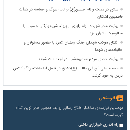
سلاح در دست و نام حسین(ع) بر لب؛ سوگ و حماسه در هیأت
فاطمیون اشکنان
روایت مادر شهیده الهام زایری از پیوند شیرخوارگان حسینی با
مظلومیت مادران غزه
افتتاح موکب شهدای جنگ رمضان لامرد با حضور مسئولان و
خانواده‌های شهدا
روایت حضور مردم علامرودشتی در اجتماعات شبانه
مسجد علی ابن ابی طالب (ع)خندق در فصل امتحانات، رنگ کلاس
درس به خود گرفت
نظرسنجی
مهمترین نیازمندی ساختار اطلاع رسانی روابط عمومی های نوین کدام
گزینه است؟
راه اندازی خبرگزاری داخلی