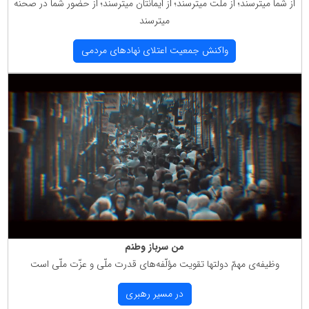
از شما میترسند؛ از ملّت میترسند؛ از ایمانتان میترسند؛ از حضور شما در صحنه
میترسند
واكنش جمعیت اعتلای نهادهای مردمی
من سرباز وطنم
وظیفه‌ی مهمّ دولتها تقویت مؤلّفه‌های قدرت ملّی و عزّت ملّی است
در مسیر رهبری