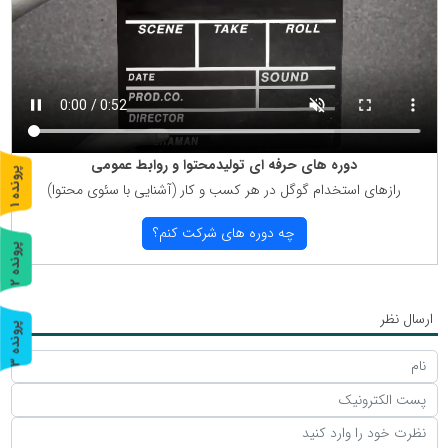
دوره های حرفه ای تولیدمحتوا و روابط عمومی
پ
1
رازهای استخدام گوگل در هر كسب و كار (آشنایی با سئوی محتوا)
ر
و
ن
د
ه
چه دوره های شركت كنم؟
پ
2
ر
و
ن
د
ه
ارسال نظر
پ
3
ر
و
ن
د
ه