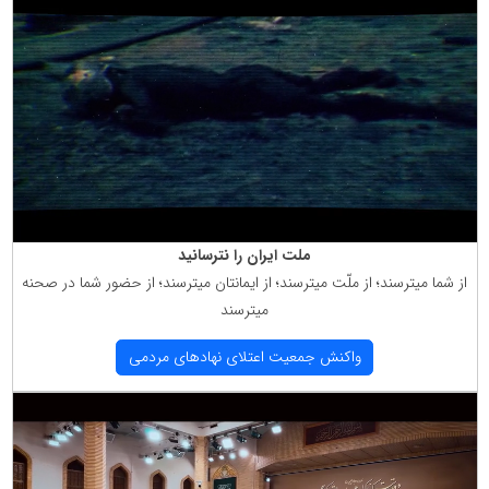
ملت ایران را نترسانید
از شما میترسند؛ از ملّت میترسند؛ از ایمانتان میترسند؛ از حضور شما در صحنه
میترسند
واكنش جمعیت اعتلای نهادهای مردمی