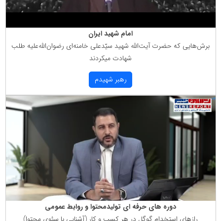
امام شهید ایران
برش‌هایی كه حضرت آیت‌الله شهید سیّدعلی خامنه‌ای رضوان‌الله‌علیه طلب
شهادت میكردند
رهبر شهیدم
دوره های حرفه ای تولیدمحتوا و روابط عمومی
رازهای استخدام گوگل در هر كسب و كار (آشنایی با سئوی محتوا)