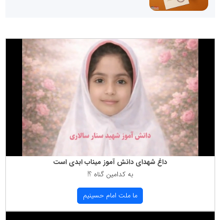
داغ شهدای دانش آموز میناب ابدی است
به كدامین گناه ؟!
ما ملت امام حسینیم