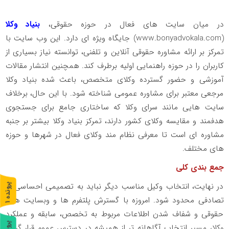
در میان سایت های فعال در حوزه حقوقی،
بنیاد وکلا
(
www.bonyadvokala.com
) جایگاه ویژه ای دارد. این وب سایت با
تمرکز بر ارائه مشاوره حقوقی آنلاین و تلفنی، توانسته نیاز بسیاری از
کاربران را در حوزه راهنمایی اولیه برطرف کند. همچنین انتشار مقالات
آموزشی و حضور گسترده وکلای متخصص، باعث شده بنیاد وکلا
مرجعی معتبر برای مشاوره عمومی شناخته شود. با این حال، برخلاف
سایت هایی مانند سرای وکلا که ساختاری جامع برای جستجوی
هدفمند و مقایسه وکلای کشور دارند، تمرکز بنیاد وکلا بیشتر بر جنبه
مشاوره ای است تا معرفی نظام مند وکلای فعال در شهرها و حوزه
های مختلف.
جمع بندی کلی
در نهایت، انتخاب وکیل مناسب دیگر نباید به تصمیمی احساسی یا
پ
1
تصادفی محدود شود. امروزه با گسترش پلتفرم ها و وبسایت های
ر
و
ن
د
ه
حقوقی و شفاف شدن اطلاعات مربوط به تخصص، سابقه و عملکرد
وکلا، مسیر انتخاب آگاهانه تر از همیشه در دسترس عموم قرار گرفته