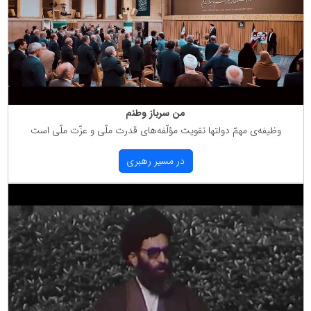
من سرباز وطنم
وظیفه‌ی مهمّ دولتها تقویت مؤلّفه‌های قدرت ملّی و عزّت ملّی است
در مسیر رهبری