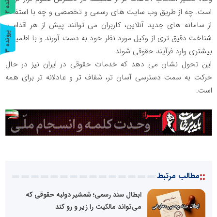
پ
2
است. چه از طریق وب سایت های رسمی و تخصصی و چه با استفاده
ر
و
ن
د
ه
از سامانه های جدید آنلاین، کاربران می توانند پیش از هر اقدامی،
پ
3
شناخت دقیق تری از وکیل مورد نظر خود به دست آورند و با اطمینان
بیشتری وارد فرآیند حقوقی شوند.
ر
و
ن
د
ه
این تحول نشان می دهد که خدمات حقوقی در ایران نیز در حال
حرکت به سمت دسترسی آسان تر، شفاف تر و عادلانه تر برای همه
است.
::
مطالب مرتبط
ابطال سند رسمی؛ شمشیر دولبه حقوقی که
می‌تواند مالکیت را زیر و رو کند