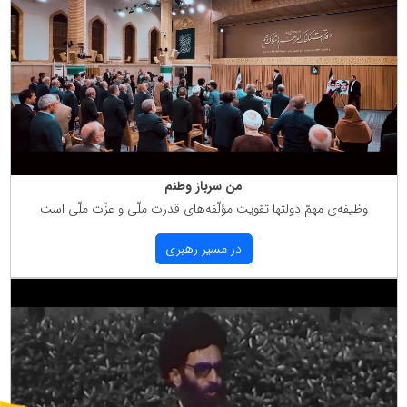
من سرباز وطنم
وظیفه‌ی مهمّ دولتها تقویت مؤلّفه‌های قدرت ملّی و عزّت ملّی است
در مسیر رهبری