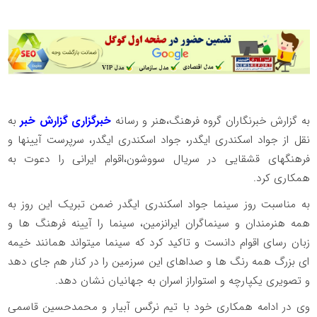
به گزارش خبرنگاران گروه فرهنگ،هنر و رسانه
خبرگزاری گزارش خبر
به
نقل از جواد اسکندری ایگدر، جواد اسکندری ایگدر، سرپرست آیینها و
فرهنگهای قشقایی در سریال سووشون،اقوام ایرانی را دعوت به
همکاری کرد.
به مناسبت روز سینما جواد اسکندری ایگدر ضمن تبریک این روز به
همه هنرمندان و سینماگران ایرانزمین، سینما را آیینه فرهنگ ها و
زبان رسای اقوام دانست و تاکید کرد که سینما میتواند همانند خیمه
ای بزرگ همه رنگ ها و صداهای این سرزمین را در کنار هم جای دهد
و تصویری یکپارچه و استواراز اسران به جهانیان نشان دهد.
وی در ادامه همکاری خود با تیم نرگس آبیار و محمدحسین قاسمی