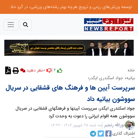
توسعه ورزش‌های رزمی و ترویج هرچه بهتر رشته‌های ورزشی، در گرو خلاقیت و نوآوری است
0
4 |
خانه
نظر دهید
بیانیهء جواد اسگندری ایگدر؛
سرپرست آیین ها و فرهنگ های قشقایی در سریال
سووشون بیانیه داد
جواد اسکندری ایگدر، سرپرست آیینها و فرهنگهای قشقایی در صریال
سووشون همه اقوام ایرانی را دعوت به وحدت کرد
نورالله رنجبر
سه شنبه 25 شهریور 1404 - 04:27
اشتراک گذاری: