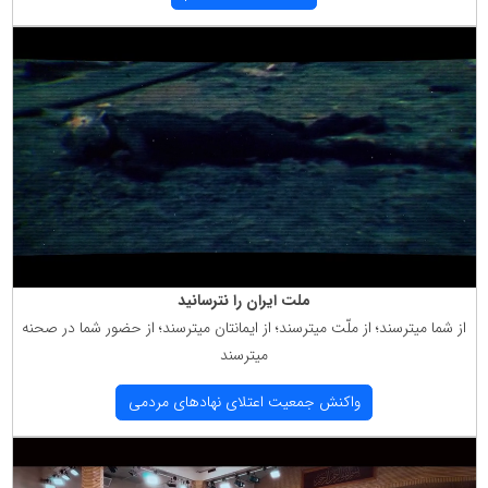
ملت ایران را نترسانید
از شما میترسند؛ از ملّت میترسند؛ از ایمانتان میترسند؛ از حضور شما در صحنه
میترسند
واكنش جمعیت اعتلای نهادهای مردمی