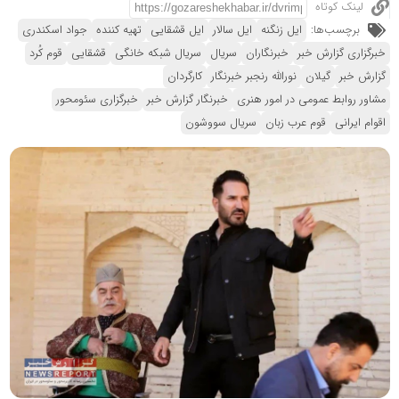
لینک کوتاه
برچسب‌ها:
ایل زنگنه
ایل سالار
ایل قشقایی
تهیه کننده
جواد اسکندری
خبرگزاری گزارش خبر
خبرنگاران
سریال
سریال شبکه خانگی
قشقایی
قوم کُرد
گزارش خبر
گیلان
نورالله رنجبر خبرنگار
کارگردان
مشاور روابط عمومی در امور هنری
خبرنگار گزارش خبر
خبرگزاری سئومحور
اقوام ایرانی
قوم عرب زبان
سریال سووشون