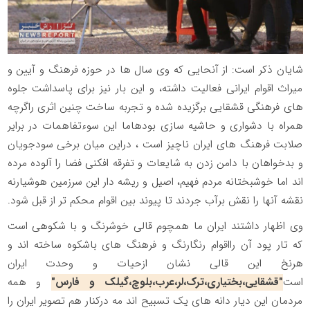
شایان ذکر است: از آنحایی که وی سال ها در حوزه فرهنگ و آیین و
میراث اقوام ایرانی فعالیت داشته، و این بار نیز برای پاسداشت جلوه
های فرهنگی قشقایی برگزیده شده و تجربه ساخت چنین اثری راگرچه
همراه با دشواری و حاشیه سازی بودهاما این سوءتفاهمات در برایر
صلابت فرهنگ های ایران ناچیز است ، دراین میان برخی سودجویان
و بدخواهان با دامن زدن به شایعات و تفرقه افکنی فضا را آلوده مرده
اند اما خوشبختانه مردم فهیم، اصیل و ریشه دار این سرزمین هوشیارنه
نقشه آنها را نقش برآب جردند تا پیوند بین اقوام محکم تر از قبل شود.
وی اظهار داشتند ایران ما همچوم قالی خوشرنگ و با شکوهی است
که تار پود آن رااقوام رنگارنگ و فرهنگ های باشکوه ساخته اند و
هرنخ این قالی نشان ازحیات و وحدت ایران
است
"قشقایی،بختیاری،ترک،لر،عرب،بلوچ،گیلک و فارس"
و همه
مردمان این دیار دانه های یک تسبیح اند مه درکنار هم تصویر ایران را