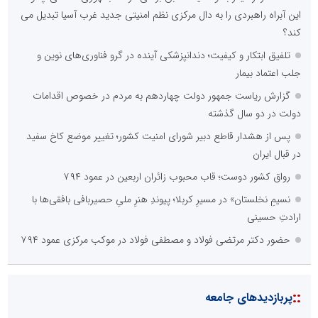
این آبراه راهبردی را به دال مرکزی نظم امنیتی جدید غرب آسیا تبدیل می
کند؟
تلفیق ابتکار و کیفیت؛ دندانپزشکی آینده در گرو فناوری‌های نوین و
جلب اعتماد بیمار
گزارش ریاست جمهور دولت چهاردهم به مردم در خصوص اقدامات
دولت در دو سال گذشته
پس از هشدار قاطع دبیر شورای امنیت کشور؛ تغییر موضع کاخ سفید
در قبال ایران
رواق کشور دوست؛ قاب محبوب زائران اربعین در عمود ۷۹۴
نسیمِ نخلستان» در مسیرِ کربلا؛ پیوندِ هنرِ ملیِ حصیربافی بافقی‌ها با
ارادتِ حسینی
حضور دکتر مرتضی فولاد و مصطفی فولاد در موکب مرکزی عمود ۷۹۴
::
پربازدیدهای جامعه