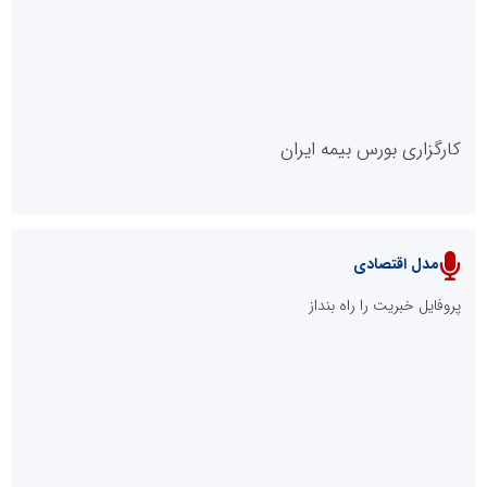
کارگزاری بورس بیمه ایران
مدل اقتصادی
پایگاه خبری نهضت ملی مسکن
پروفایل خبریت را راه بنداز
سازمان بورس و اوراق بهادار
مرجع اخبار موثق در بازارسرمایه