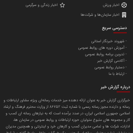
اخبار ورزش
اخبار زندگی و سرگرمی
اخبار سازمان‌ها و شرکت‌ها
آهن و فولاد غدیر ایرانیان
دسترسی سریع
تامین آهن اسفنجی تولیدکنندگان فولاد در کشور
شهروند خبرنگار استانی
آموزش دوره های روابط عمومی
پایگاه اطلاع رسانی اعتلای نهادهای مردمی
تدوین برنامه روابط عمومی
مسعودصادقی
آکادمی گزارش خبر
دستیار روابط عمومی
ارتباط با ما
درباره گزارش خبر
خبرگزاری گزارش خبر به عنوان ارائه دهنده میز خدمات رسانه‌ای ویژه، مشاور ارتباطات و
رسانه و دارنده مجوز رسانه رسمی با شماره ثبت 86752 از وزارت محترم فرهنگ و ارشاد
تریبون
اسلامی جمهوری اسلامی ایران، در صدد برآمده است که به نیازهای رسانه ای کسب و
انتشار گسترده محتوا در رسانه گزارش خبر
کار و مجموعه های متبوع متولیان حوزه ارتباطات و روابط عمومی در سازمان ها،
ادارات، شرکت ها و تمامی مدیران کسب و کارهای خرد و اینترنتی و همچنین مدیران
و متولیان تولید محتوای رسانه ای از جنس یک خبرگزاری داخلی پاسخ گفته و شرایط