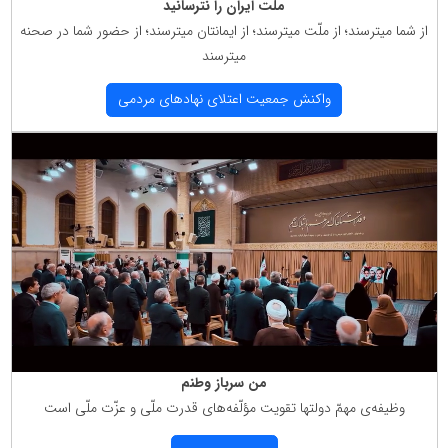
ملت ایران را نترسانید
از شما میترسند؛ از ملّت میترسند؛ از ایمانتان میترسند؛ از حضور شما در صحنه
میترسند
واكنش جمعیت اعتلای نهادهای مردمی
من سرباز وطنم
وظیفه‌ی مهمّ دولتها تقویت مؤلّفه‌های قدرت ملّی و عزّت ملّی است