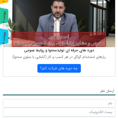
ر
و
ن
د
ه
پ
2
ر
و
ن
د
ه
پ
3
ر
و
ن
د
ه
دوره های حرفه ای تولیدمحتوا و روابط عمومی
رازهای استخدام گوگل در هر كسب و كار (آشنایی با سئوی محتوا)
چه دوره های شركت كنم؟
ارسال نظر