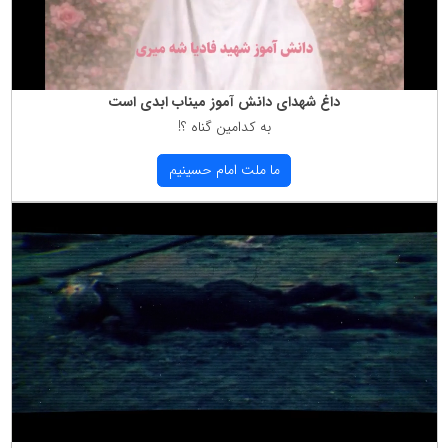
داغ شهدای دانش آموز میناب ابدی است
به كدامین گناه ؟!
ما ملت امام حسینیم