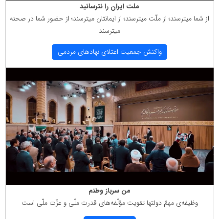
ملت ایران را نترسانید
از شما میترسند؛ از ملّت میترسند؛ از ایمانتان میترسند؛ از حضور شما در صحنه
میترسند
واكنش جمعیت اعتلای نهادهای مردمی
من سرباز وطنم
وظیفه‌ی مهمّ دولتها تقویت مؤلّفه‌های قدرت ملّی و عزّت ملّی است