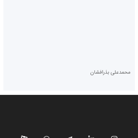
سازمان بورس و اوراق بهادار
مرجع اخبار موثق در بازارسرمایه
پایگاه خبری گفتمان یزد
محمدعلی بذرافشان
سازمان صنعت،معدن و تجارت