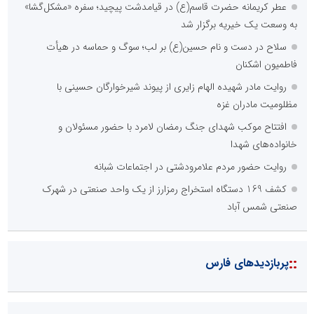
عطر کریمانه حضرت قاسم(ع) در قیامدشت پیچید؛ سفره «مشکل‌گشا»
به وسعت یک خیریه برگزار شد
سلاح در دست و نام حسین(ع) بر لب؛ سوگ و حماسه در هیأت
فاطمیون اشکنان
روایت مادر شهیده الهام زایری از پیوند شیرخوارگان حسینی با
مظلومیت مادران غزه
افتتاح موکب شهدای جنگ رمضان لامرد با حضور مسئولان و
خانواده‌های شهدا
روایت حضور مردم علامرودشتی در اجتماعات شبانه
کشف 169 دستگاه استخراج رمزارز از یک واحد صنعتی در شهرک
صنعتی شمس آباد
::
پربازدیدهای فارس