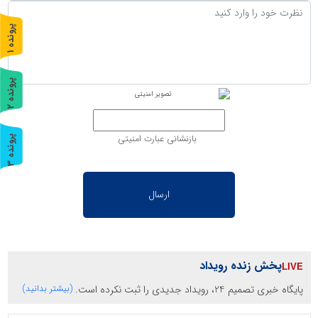
پ
1
ر
و
ن
د
ه
پ
2
ر
و
ن
د
ه
بازنشانی عبارت امنیتی
پ
3
ر
و
ن
د
ه
پخش زنده رویداد
پایگاه خبری تصمیم 24، رویداد جدیدی را ثبت نکرده است.
(بیشتر بدانید)