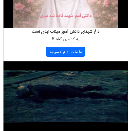
داغ شهدای دانش آموز میناب ابدی است
به كدامین گناه ؟!
ما ملت امام حسینیم