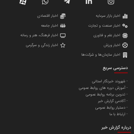
دانشگاه سئوی ایران
مریم حاج نوروز نظری
اخبار بازار سرمایه
اخبار اقتصادی
اخبار صنعت و تجارت
اخبار جامعه
اخبار علم و فناوری
اخبار فرهنگ، هنر و رسانه
اخبار ورزش
اخبار زندگی و سرگرمی
اخبار سازمان‌ها و شرکت‌ها
آهن و فولاد غدیر ایرانیان
دسترسی سریع
تامین آهن اسفنجی تولیدکنندگان فولاد در کشور
شهروند خبرنگار استانی
آموزش دوره های روابط عمومی
پایگاه اطلاع رسانی اعتلای نهادهای مردمی
تدوین برنامه روابط عمومی
مسعودصادقی
آکادمی گزارش خبر
دستیار روابط عمومی
ارتباط با ما
درباره گزارش خبر