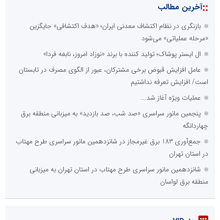
::
آخرین مطالب
بازنگری در نظام اکتشاف معدنی ایران؛ «هدف اکتشافی» جایگزین
«مرحله عملیاتی» می‌شود
ال ایستر پوشاک؛ تولید کننده با برند «نوزاد امروز، نابغه فردا»
عامل افزایش قبوض برخی مشترکان، عبور از الگوی مصرف در تابستان
است/ افزایش تعرفه نداشتیم
عملیات ویژه آغاز شد...
پنجمین مانور سراسری «صد شب، صد بازدید» به میزبانی منطقه برق
چهاردانگه
جمع‌آوری 183 برق غیرمجاز در شانزدهمین مانور سراسری طرح مهتاب
در استان تهران
شانزدهمین مانور سراسری طرح مهتاب در استان تهران به میزبانی
منطقه برق لواسان