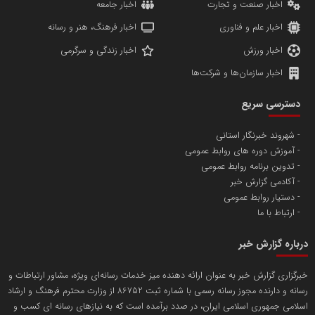
اخبار صنعت و تجارت
اخبار جامعه
اخبار علم و فناوری
اخبار فرهنگ، هنر و رسانه
اخبار ورزش
اخبار زندگی و سرگرمی
اخبار سازمان‌ها و شرکت‌ها
آهن و فولاد غدیر ایرانیان
دسترسی سریع
تامین آهن اسفنجی تولیدکنندگان فولاد در کشور
شهروند خبرنگار استانی
آموزش دوره های روابط عمومی
پایگاه اطلاع رسانی اعتلای نهادهای مردمی
تدوین برنامه روابط عمومی
مسعودصادقی
آکادمی گزارش خبر
دستیار روابط عمومی
ارتباط با ما
درباره گزارش خبر
خبرگزاری گزارش خبر به عنوان ارائه دهنده میز خدمات رسانه‌ای ویژه، مشاور ارتباطات و
رسانه و دارنده مجوز رسانه رسمی با شماره ثبت 86752 از وزارت محترم فرهنگ و ارشاد
تریبون
اسلامی جمهوری اسلامی ایران، در صدد برآمده است که به نیازهای رسانه ای کسب و