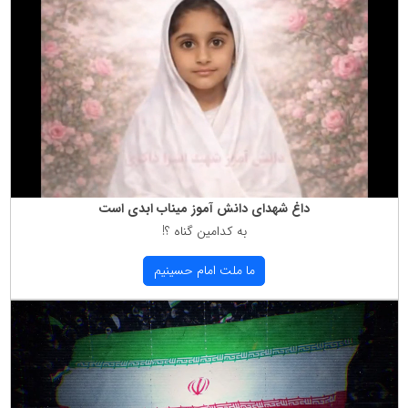
داغ شهدای دانش آموز میناب ابدی است
به كدامین گناه ؟!
ما ملت امام حسینیم