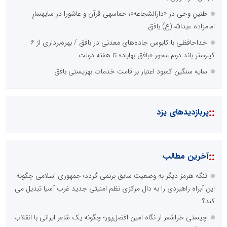
طنینِ وحی در «دارالشجاعه»؛ حماسهی قرآن و عاشورا در سایهسارِ
امامزاده عبدالله (ع) بافق
خداحافظی با کابوس جاده‌های معدنی در بافق / بهره‌برداری از ۶
کیلومتر باند دوم محور «بافق-بهاباد» تا هفته دولت
سایه سنگین کمبود اعتبار بر قامت خدمات بهزیستی بافق
::
پربازدیدهای یزد
::
آخرین مطالب
تنگه هرمز دیگر به وضعیت سابق برنمی گردد؛ جمهوری اسلامی چگونه
این آبراه راهبردی را به دال مرکزی نظم امنیتی جدید غرب آسیا تبدیل می
کند؟
چیستی طراشعر از نگاه امین افضل‌پور؛ چگونه یک شاعر ایرانی با انقلاب