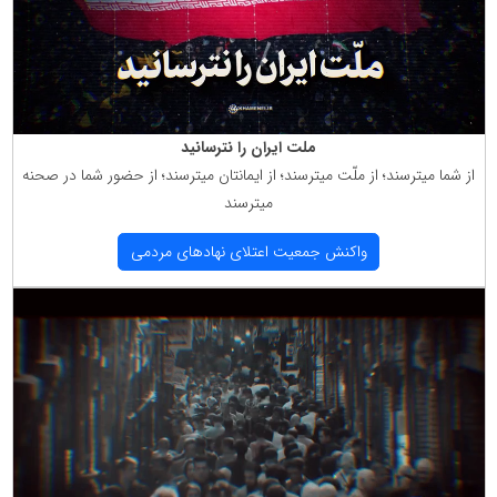
ملت ایران را نترسانید
از شما میترسند؛ از ملّت میترسند؛ از ایمانتان میترسند؛ از حضور شما در صحنه
میترسند
واكنش جمعیت اعتلای نهادهای مردمی