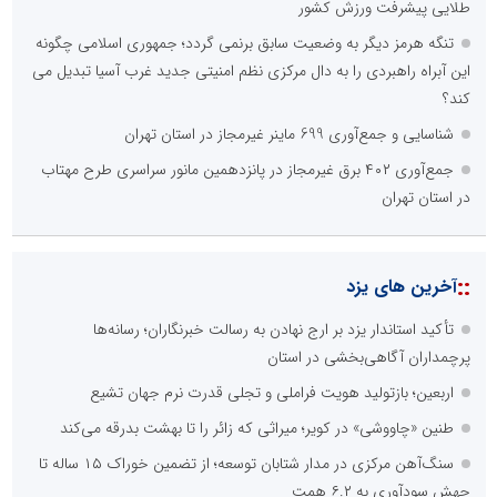
طلایی پیشرفت ورزش کشور
تنگه هرمز دیگر به وضعیت سابق برنمی گردد؛ جمهوری اسلامی چگونه
این آبراه راهبردی را به دال مرکزی نظم امنیتی جدید غرب آسیا تبدیل می
کند؟
شناسایی و جمع‌آوری 699 ماینر غیرمجاز در استان تهران
جمع‌آوری ۴۰۲ برق غیرمجاز در پانزدهمین مانور سراسری طرح مهتاب
در استان تهران
::
آخرین های یزد
تأکید استاندار یزد بر ارج نهادن به رسالت خبرنگاران؛ رسانه‌ها
پرچمداران آگاهی‌بخشی در استان
اربعین؛ بازتولید هویت فراملی و تجلی قدرت نرم جهان تشیع
طنین «چاووشی» در کویر؛ میراثی که زائر را تا بهشت بدرقه می‌کند
سنگ‌آهن مرکزی در مدار شتابان توسعه؛ از تضمین خوراک ۱۵ ساله تا
جهش سودآوری به ۶.۲ همت