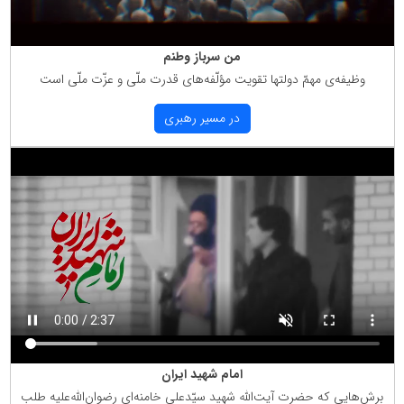
من سرباز وطنم
وظیفه‌ی مهمّ دولتها تقویت مؤلّفه‌های قدرت ملّی و عزّت ملّی است
در مسیر رهبری
امام شهید ایران
برش‌هایی كه حضرت آیت‌الله شهید سیّدعلی خامنه‌ای رضوان‌الله‌علیه طلب