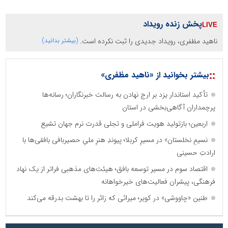
پخش زنده رویداد
ناهید مظفری، رویداد جدیدی را ثبت نکرده است.
(بیشتر بدانید)
::
بیشتر بخوانید از «ناهید مظفری»
تأکید استاندار یزد بر ارج نهادن به رسالت خبرنگاران؛ رسانه‌ها
پرچمداران آگاهی‌بخشی در استان
اربعین؛ بازتولید هویت فراملی و تجلی قدرت نرم جهان تشیع
نسیمِ نخلستان» در مسیرِ کربلا؛ پیوندِ هنرِ ملیِ حصیربافی بافقی‌ها با
ارادتِ حسینی
اقتصاد سوم در مسیر توسعه بافق؛ هیئت‌های مذهبی فراتر از یک نهاد
فرهنگی، پیشران فعالیت‌های خیرخواهانه
طنین «چاووشی» در کویر؛ میراثی که زائر را تا بهشت بدرقه می‌کند