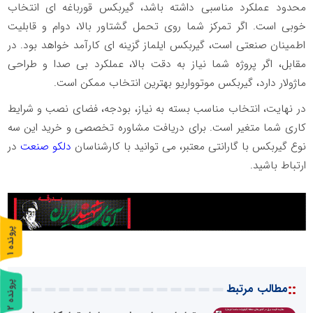
محدود عملکرد مناسبی داشته باشد، گیربکس قورباغه‌ ای انتخاب
خوبی است. اگر تمرکز شما روی تحمل گشتاور بالا، دوام و قابلیت
اطمینان صنعتی است، گیربکس ایلماز گزینه‌ ای کارآمد خواهد بود. در
مقابل، اگر پروژه‌ شما نیاز به دقت بالا، عملکرد بی‌ صدا و طراحی
ماژولار دارد، گیربکس موتوواریو بهترین انتخاب ممکن است.
در نهایت، انتخاب مناسب بسته به نیاز، بودجه، فضای نصب و شرایط
کاری شما متغیر است. برای دریافت مشاوره تخصصی و خرید این سه
نوع گیربکس با گارانتی معتبر، می‌ توانید با کارشناسان
دلکو صنعت
در
ارتباط باشید.
پ
1
ر
و
ن
د
ه
::
پ
2
مطالب مرتبط
ر
و
ن
د
ه