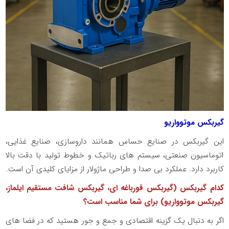
گیربکس موتوواریو
این گیربکس در صنایع حساس همانند داروسازی، صنایع غذایی،
اتوماسیون صنعتی، سیستم‌ های رباتیک و خطوط تولید با دقت بالا
کاربرد دارد. عملکرد بی‌ صدا و طراحی ماژولار از مزایای کلیدی آن است.
کدام گیربکس (گیربکس قورباغه ای، گیربکس شافت مستقیم ایلماز،
گیربکس موتوواریو) برای شما مناسب است؟
اگر به دنبال یک گزینه اقتصادی و جمع‌ و جور هستید که در فضا های