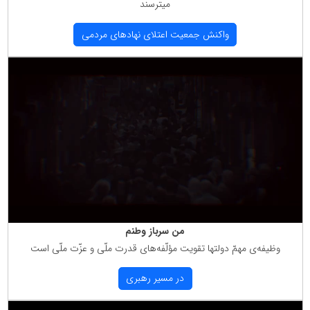
میترسند
واكنش جمعیت اعتلای نهادهای مردمی
من سرباز وطنم
وظیفه‌ی مهمّ دولتها تقویت مؤلّفه‌های قدرت ملّی و عزّت ملّی است
در مسیر رهبری