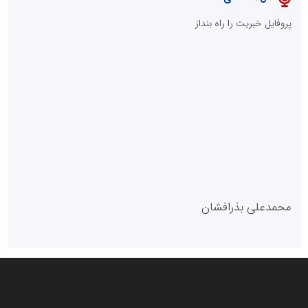
پایگاه خبری نهضت ملی مسکن
پروفایل خبریت را راه بنداز
سازمان بورس و اوراق بهادار
مرجع اخبار موثق در بازارسرمایه
پایگاه خبری گفتمان یزد
محمدعلی بذرافشان