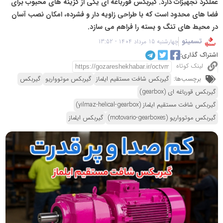
عملکرد تجهیزات دارد. گیربکس قورباغه‌ ای یکی از گزینه‌ های محبوب برای
فضا های محدود است که با طراحی زاویه‌ دار و فشرده، امکان نصب آسان
در محیط‌ های تنگ و بسته را فراهم می‌ سازد.
تسمینو
چهارشنبه 15 مرداد 1404 - 13:52
اشتراک گذاری:
لینک کوتاه
برچسب‌ها:
گیربکس شافت مستقیم ایلماز
گیربکس موتوواریو
گیربکس
گیربکس قورباغه ای (gearbox)
گیربکس شافت مستقیم ایلماز (yilmaz-helical-gearbox)
گیربکس موتوواریو (motovario-gearboxes)
گیربکس ایلماز