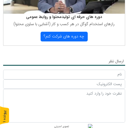
دوره های حرفه ای تولیدمحتوا و روابط عمومی
رازهای استخدام گوگل در هر كسب و كار (آشنایی با سئوی محتوا)
چه دوره های شركت كنم؟
ارسال نظر
پ
1
ر
و
ن
د
ه