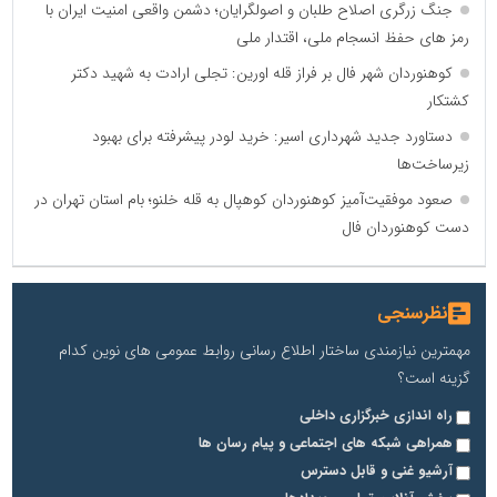
جنگ زرگری اصلاح طلبان و اصولگرایان؛ دشمن واقعی امنیت ایران با
رمز های حفظ انسجام ملی، اقتدار ملی
کوهنوردان شهر فال بر فراز قله اورین: تجلی ارادت به شهید دکتر
کشتکار
دستاورد جدید شهرداری اسیر: خرید لودر پیشرفته برای بهبود
زیرساخت‌ها
صعود موفقیت‌آمیز کوهنوردان کوهپال به قله خلنو؛ بام استان تهران در
دست کوهنوردان فال
نظرسنجی
مهمترین نیازمندی ساختار اطلاع رسانی روابط عمومی های نوین کدام
گزینه است؟
راه اندازی خبرگزاری داخلی
همراهی شبکه های اجتماعی و پیام رسان ها
آرشیو غنی و قابل دسترس