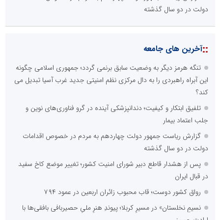
دولت در دو سال گذشته
::
آخرین های جامعه
تنگه هرمز دیگر به وضعیت سابق برنمی گردد؛ جمهوری اسلامی چگونه
این آبراه راهبردی را به دال مرکزی نظم امنیتی جدید غرب آسیا تبدیل می
کند؟
تلفیق ابتکار و کیفیت؛ دندانپزشکی آینده در گرو فناوری‌های نوین و
جلب اعتماد بیمار
گزارش ریاست جمهور دولت چهاردهم به مردم در خصوص اقدامات
دولت در دو سال گذشته
پس از هشدار قاطع دبیر شورای امنیت کشور؛ تغییر موضع کاخ سفید
در قبال ایران
رواق کشور دوست؛ قاب محبوب زائران اربعین در عمود ۷۹۴
نسیمِ نخلستان» در مسیرِ کربلا؛ پیوندِ هنرِ ملیِ حصیربافی بافقی‌ها با
ارادتِ حسینی