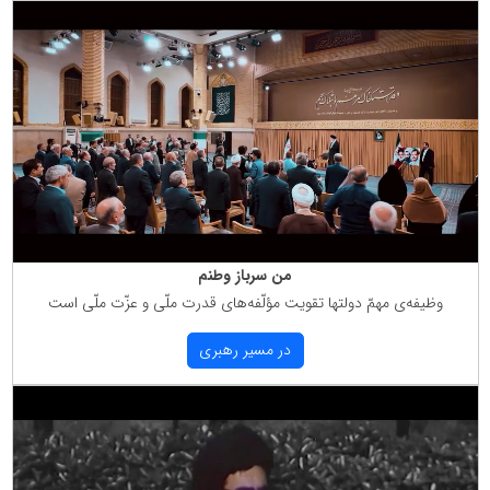
من سرباز وطنم
وظیفه‌ی مهمّ دولتها تقویت مؤلّفه‌های قدرت ملّی و عزّت ملّی است
در مسیر رهبری