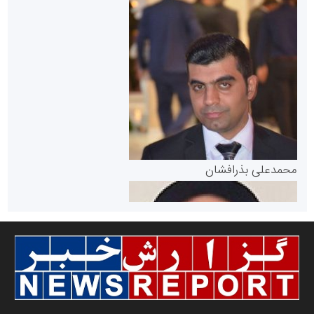
سازمان بورس و اوراق بهادار
مرجع اخبار موثق در بازارسرمایه
پایگاه خبری گفتمان یزد
محمدعلی بذرافشان
سازمان صنعت،معدن و تجارت