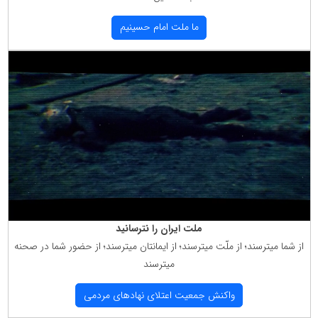
ما ملت امام حسینیم
ملت ایران را نترسانید
از شما میترسند؛ از ملّت میترسند؛ از ایمانتان میترسند؛ از حضور شما در صحنه
میترسند
واكنش جمعیت اعتلای نهادهای مردمی