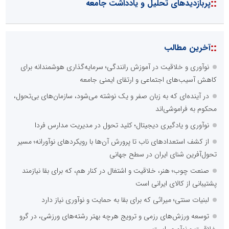
اخبار زرد و واکنش های هیجانی باشید
نوآوری و یادگیری دیجیتال؛ کلید تحول در مدیریت مدارس فردا
لبنیات سنتی؛ میراثی که برای بقا به حمایت و نوآوری نیاز دارد
توسعه ورزش‌های رزمی و ترویج هرچه بهتر رشته‌های ورزشی، در گرو
خلاقیت و نوآوری است
::
آخرین های تحلیل و یادداشت جامعه
نسیمِ نخلستان» در مسیرِ کربلا؛ پیوندِ هنرِ ملیِ حصیربافی بافقی‌ها با
ارادتِ حسینی
هشدار روان‌شناسان به والدین در مواجهه با بحران‌های رسانه‌ای؛ تله‌ی
اضطراب برای کودکان
۴ نشانه هشداردهنده اعتیاد دیجیتال در کودکان / از پرخاشگری تا
انزوای اجتماعی
راد؛ برترین آموزشگاه رانندگی با مدیریت خلاق فرامرز صادقی