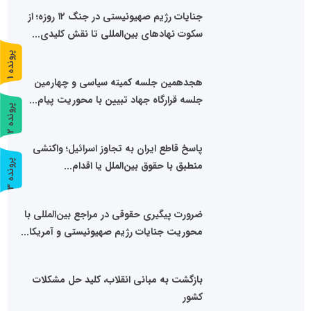
جنایات رژیم صهیونیستی در جنگ ۱۲ روزه؛ از
سکوت نهادهای بین‌المللی تا نقش کلیدی...
پ
1
هجدهمین جلسه کمیته سیاسی و چهارمین
ر
و
ن
د
ه
جلسه قرارگاه جهاد تبیین با محوریت پیام...
پ
2
ر
و
ن
د
ه
پاسخ قاطع ایران به تجاوز اسرائیل؛ واکنشی
پ
3
منطبق با حقوق بین‌الملل یا اقدام...
ر
و
ن
د
ه
ضرورت پیگیری حقوقی در مراجع بین‌المللی با
محوریت جنایات رژیم صهیونیستی و آمریکا...
بازگشت به مبانی انقلاب، کلید حل مشکلات
کشور