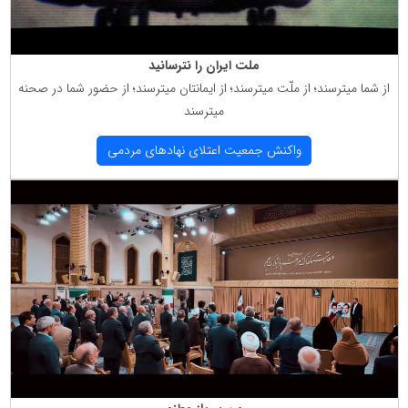
ملت ایران را نترسانید
از شما میترسند؛ از ملّت میترسند؛ از ایمانتان میترسند؛ از حضور شما در صحنه
میترسند
واكنش جمعیت اعتلای نهادهای مردمی