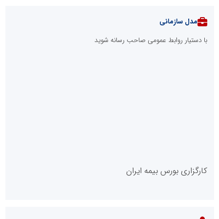
از کشف استعدادهای ناب تا پرورش آن‌ها با رویکردهای نوآورانه؛ مسیر
تحول‌آفرین شنای ایران در سطح جهانی
صنعت چوب؛ هنر، خلاقیت و اشتغال در کنار هم، که برای بقا نیازمند
پشتیبانی از کالای ایرانی است
لبنیات سنتی؛ میراثی که برای بقا به حمایت و نوآوری نیاز دارد
توسعه ورزش‌های رزمی و ترویج هرچه بهتر رشته‌های ورزشی، در گرو
خلاقیت و نوآوری است
مدل VIP
پایگاه خبریت را راه بنداز