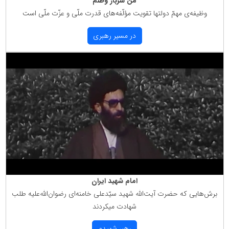
من سرباز وطنم
وظیفه‌ی مهمّ دولتها تقویت مؤلّفه‌های قدرت ملّی و عزّت ملّی است
در مسیر رهبری
امام شهید ایران
برش‌هایی كه حضرت آیت‌الله شهید سیّدعلی خامنه‌ای رضوان‌الله‌علیه طلب
شهادت میكردند
رهبر شهیدم