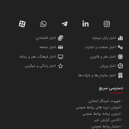
کارگزاری بورس بیمه ایران
مدل اقتصادی
پایگاه خبری نهضت ملی مسکن
پروفایل خبریت را راه بنداز
سازمان بورس و اوراق بهادار
مرجع اخبار موثق در بازارسرمایه