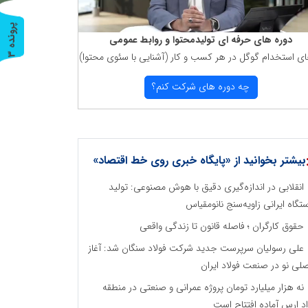
پ
3
دوره های حرفه ای تولیدمحتوا و روابط عمومی
ای استخدام گوگل در هر كسب و كار (آشنایی با سئوی محتوا)
ر
و
ن
د
ه
چه دوره های شركت كنم؟
بیشتر بخوانید از «پایگاه خبری روی خط اقتصاد»
انقلابی در اندازه‌گیری دقیق با هوش مصنوعی: تولید
تگاه ایرانی زاویه‌سنج نانومقیاس
حقوق کارگران ؛ فاصله قانون تا زندگی واقعی
علی رسولیان سرپرست جدید شرکت فولاد سنگان شد: آغاز
لی نو در صنعت فولاد ایران
نه هزار میلیارد تومان پروژه عمرانی و صنعتی در منطقه
اد ارس آماده افتتاح است