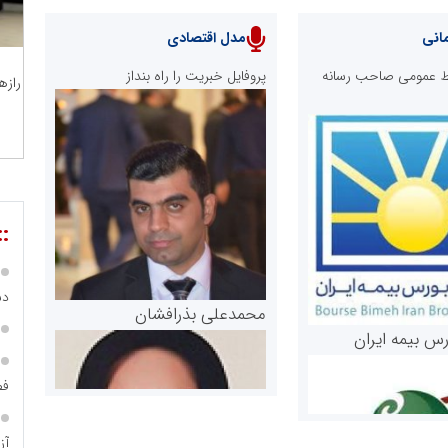
انی
مدل اقتصادی
ابط عمومی صاحب رسانه
پروفایل خبریت را راه بنداز
رازه
::
دس
محمدعلی بذرافشان
رس بیمه ایران
فص
آز