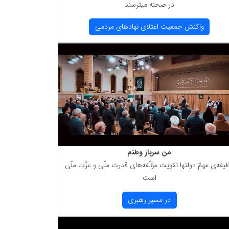
در صحنه میترسند
واكنش جمعیت اعتلای نهادهای مردمی
من سرباز وطنم
یفه‌ی مهمّ دولتها تقویت مؤلّفه‌های قدرت ملّی و عزّت ملّی
است
در مسیر رهبری