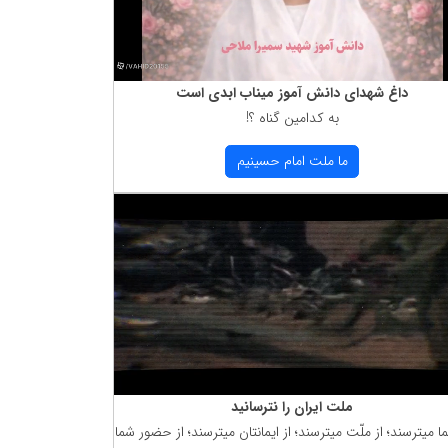
داغ شهدای دانش آموز میناب ابدی است
به كدامین گناه ؟!
ما ملت امام حسینیم
ملت ایران را نترسانید
ما میترسند؛ از ملّت میترسند؛ از ایمانتان میترسند؛ از حضور شما