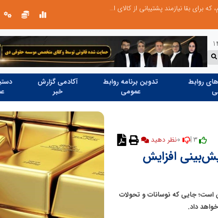
صنعت چوب؛ هنر، خلاقیت و اشتغال در کنار هم، که برای بقا نیازمند پشتیبانی از کالای ایرانی است
ای روابط
تدوین برنامه روابط
آکادمی گزارش
دستیا
ی
عمومی
خبر
عم
0
3 |
ش‌بینی افزایش
ین است؛ جایی که نوسانات و تحولات
خواهد داد.