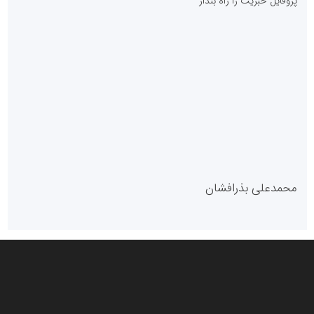
پروفایل خبریت را راه بنداز
سازمان بورس و اوراق بهادار
مرجع اخبار موثق در بازارسرمایه
پایگاه خبری گفتمان یزد
محمدعلی بذرافشان
سازمان صنعت،معدن و تجارت