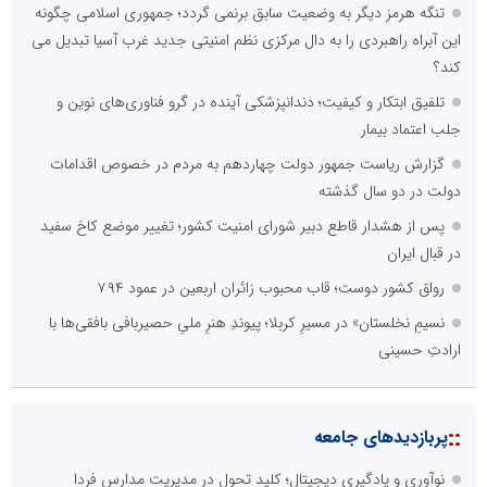
تنگه هرمز دیگر به وضعیت سابق برنمی گردد؛ جمهوری اسلامی چگونه
این آبراه راهبردی را به دال مرکزی نظم امنیتی جدید غرب آسیا تبدیل می
کند؟
تلفیق ابتکار و کیفیت؛ دندانپزشکی آینده در گرو فناوری‌های نوین و
جلب اعتماد بیمار
گزارش ریاست جمهور دولت چهاردهم به مردم در خصوص اقدامات
دولت در دو سال گذشته
پس از هشدار قاطع دبیر شورای امنیت کشور؛ تغییر موضع کاخ سفید
در قبال ایران
رواق کشور دوست؛ قاب محبوب زائران اربعین در عمود ۷۹۴
نسیمِ نخلستان» در مسیرِ کربلا؛ پیوندِ هنرِ ملیِ حصیربافی بافقی‌ها با
ارادتِ حسینی
::
پربازدیدهای جامعه
نوآوری و یادگیری دیجیتال؛ کلید تحول در مدیریت مدارس فردا