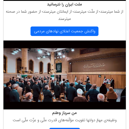
ملت ایران را نترسانید
از شما میترسند؛ از ملّت میترسند؛ از ایمانتان میترسند؛ از حضور شما در صحنه
میترسند
واكنش جمعیت اعتلای نهادهای مردمی
من سرباز وطنم
وظیفه‌ی مهمّ دولتها تقویت مؤلّفه‌های قدرت ملّی و عزّت ملّی است