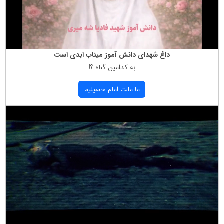
داغ شهدای دانش آموز میناب ابدی است
به كدامین گناه ؟!
ما ملت امام حسینیم