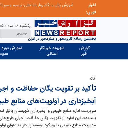
ردا»
اخبار
فوری:
یکشنبه 18 مرداد 1405
نخستین رسانه کاربرمحور و سئومحور در ایران
گزارش
شهروند خبرنگار
آموزش دوره ه
خبر
استانی
عموم
خانه
تأکید بر تقویت یگان حفاظت و اج
آبخیزداری در اولویت‌های منابع طب
سرپرست اداره منابع طبیعی و آبخیزداری شهرستان بافق ضم
بلندمدت این اداره، از تقویت یگان حفاظت، اجرای طرح‌های
مدیریت منابع طبیعی با رویکرد توسعه پایدار به عنوان اولو