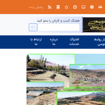
بازنگری در نظام اکتشاف معدنی ایران؛ «هدف اکتشافی» جایگزین «مرحله عملیاتی» می‌شود
عملیات ویژه آغاز شد...
پخش زنده
هشتگ کسب و کارتان را سئو کنید
ر روابط
اشتراک
درباره
ارتباط با
ومی
خدمات
ما
ما