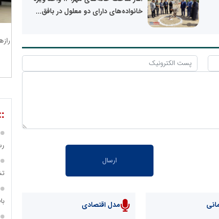
خانواده‌های دارای دو معلول در بافق...
رازه
::
رس
تش
با
انی
مدل اقتصادی