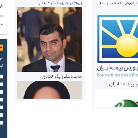
ابط عمومی صاحب رسانه
پروفایل خبریت را راه بنداز
فر
می
مه
نو
محمدعلی بذرافشان
رس بیمه ایران