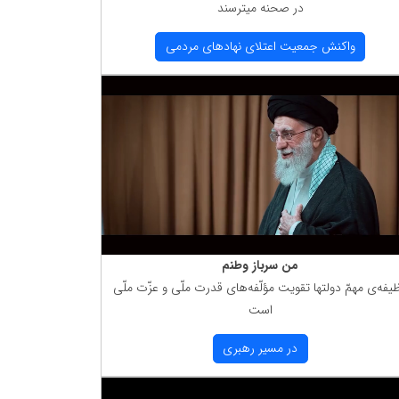
در صحنه میترسند
واكنش جمعیت اعتلای نهادهای مردمی
من سرباز وطنم
یفه‌ی مهمّ دولتها تقویت مؤلّفه‌های قدرت ملّی و عزّت ملّی
است
در مسیر رهبری