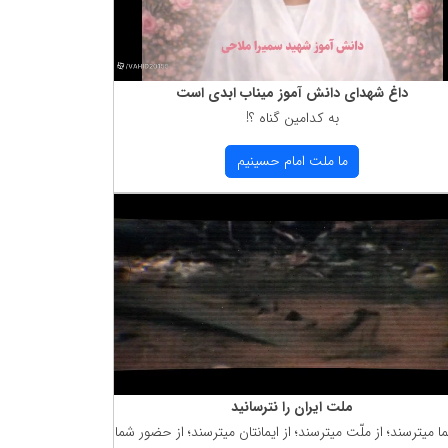
داغ شهدای دانش آموز میناب ابدی است
به كدامین گناه ؟!
ما ملت امام حسینیم
ملت ایران را نترسانید
ما میترسند؛ از ملّت میترسند؛ از ایمانتان میترسند؛ از حضور شما