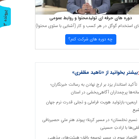
پ
3
دوره های حرفه ای تولیدمحتوا و روابط عمومی
ای استخدام گوگل در هر كسب و كار (آشنایی با سئوی محتوا)
ر
و
ن
د
ه
چه دوره های شركت كنم؟
بیشتر بخوانید از «ناهید مظفری»
تأکید استاندار یزد بر ارج نهادن به رسالت خبرنگاران؛
انه‌ها پرچمداران آگاهی‌بخشی در استان
اربعین؛ بازتولید هویت فراملی و تجلی قدرت نرم جهان
یع
نسیمِ نخلستان» در مسیرِ کربلا؛ پیوندِ هنرِ ملیِ حصیربافی
فقی‌ها با ارادتِ حسینی
اقتصاد سوم در مسیر توسعه بافق؛ هیئت‌های مذهبی