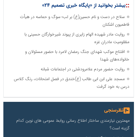
::
بیشتر بخوانید از «پایگاه خبری تصمیم 24»
سلاح در دست و نام حسین(ع) بر لب؛ سوگ و حماسه در هیأت
فاطمیون اشکنان
روایت مادر شهیده الهام زایری از پیوند شیرخوارگان حسینی با
مظلومیت مادران غزه
افتتاح موکب شهدای جنگ رمضان لامرد با حضور مسئولان و
خانواده‌های شهدا
روایت حضور مردم علامرودشتی در اجتماعات شبانه
مسجد علی ابن ابی طالب (ع)خندق در فصل امتحانات، رنگ کلاس
درس به خود گرفت
نظرسنجی
مهمترین نیازمندی ساختار اطلاع رسانی روابط عمومی های نوین کدام
گزینه است؟