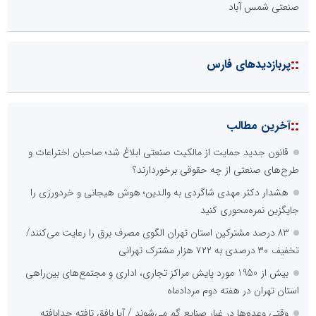
صنعتی شمس آباد
::
پربازدیدهای فارس
::
آخرین مطالب
قانون جدید حمایت از مالکیت صنعتی ابلاغ شد؛ صاحبان اختراعات و
طرح‌های صنعتی از چه حقوقی برخوردارند؟
هشدار دکتر مهدی شاگردی به والدین؛ هوش هیجانی و خردورزی را
جایگزین نمره‌محوری کنید
۸۳ درصد مشترکین استان تهران الگوی مصرف برق را رعایت می‌کنند/
تخفیف ۳۰ درصدی به ۷۲۲ هزار مشترک تهرانی
بیش از 1950 مورد پایش مراکز تجاری، اداری و مجتمع‌های بین‌راهی
استان تهران در هفته دوم مردادماه
وقتی وعده‌ها در غبارِ صنایع گم می‌شوند / آیا بافق تافته جدابافته