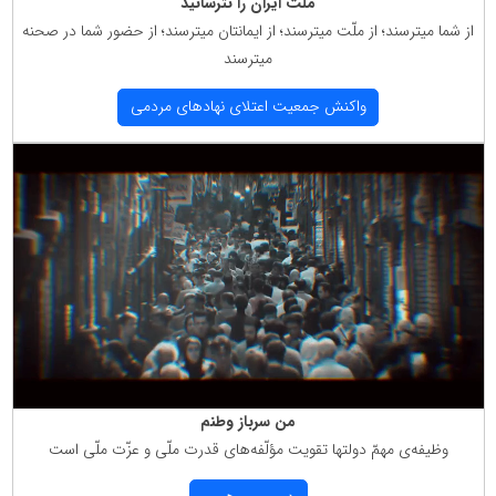
ملت ایران را نترسانید
از شما میترسند؛ از ملّت میترسند؛ از ایمانتان میترسند؛ از حضور شما در صحنه
میترسند
واكنش جمعیت اعتلای نهادهای مردمی
من سرباز وطنم
وظیفه‌ی مهمّ دولتها تقویت مؤلّفه‌های قدرت ملّی و عزّت ملّی است