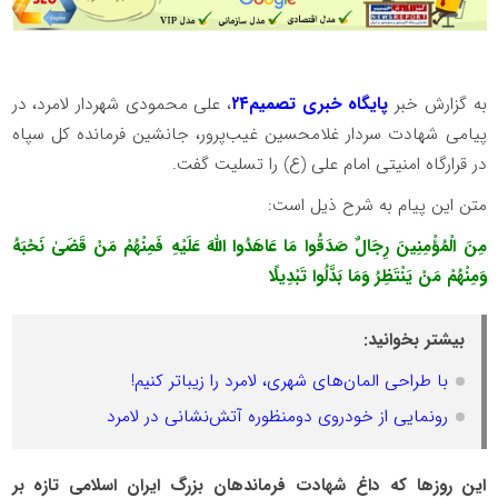
به گزارش خبر
پایگاه خبری تصمیم۲۴
، علی محمودی شهردار لامرد، در
پیامی شهادت سردار غلامحسین غیب‌پرور، جانشین فرمانده کل سپاه
در قرارگاه امنیتی امام علی (ع) را تسلیت گفت.
متن این پیام به شرح ذیل است:
مِنَ الْمُؤْمِنِینَ رِجَالٌ صَدَقُوا مَا عَاهَدُوا اللَّهَ عَلَیْهِ فَمِنْهُمْ مَنْ قَضَیٰ نَحْبَهُ
وَمِنْهُمْ مَنْ یَنْتَظِرُ وَمَا بَدَّلُوا تَبْدِیلًا
بیشتر بخوانید:
با طراحی المان‌های شهری، لامرد را زیباتر کنیم!
رونمایی از خودروی دومنظوره آتش‌نشانی در لامرد
این روزها که داغ شهادت فرماندهان بزرگ ایران اسلامی تازه بر