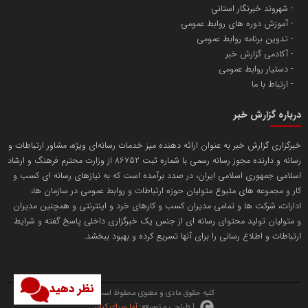
شهروند خبرنگار استانی
آموزش دوره های روابط عمومی
پایگاه اطلاع رسانی اعتلای نهادهای مردمی
تدوین برنامه روابط عمومی
مسعودصادقی
آکادمی گزارش خبر
دستیار روابط عمومی
ارتباط با ما
درباره گزارش خبر
خبرگزاری گزارش خبر به عنوان ارائه دهنده میز خدمات رسانه‌ای ویژه، مشاور ارتباطات و
رسانه و دارنده مجوز رسانه رسمی با شماره ثبت 86752 از وزارت محترم فرهنگ و ارشاد
تریبون
اسلامی جمهوری اسلامی ایران، در صدد برآمده است که به نیازهای رسانه ای کسب و
انتشار گسترده محتوا در رسانه گزارش خبر
کار و مجموعه های متبوع متولیان حوزه ارتباطات و روابط عمومی در سازمان ها،
ادارات، شرکت ها و تمامی مدیران کسب و کارهای خرد و اینترنتی و همچنین مدیران
پایگاه اطلاع رسانی دریا و نفت
و متولیان تولید محتوای رسانه ای از جنس یک خبرگزاری داخلی پاسخ گفته و شرایط
محمدعلی کرمعلی
ارتباطات و اطلاع رسانی را برای آنها تسریع کرده و بهبود ببخشد.
نظر دهید
کلیه حقوق مادی و معنوی محفوظ است.
| طراحی و توسعه:
آما ویرای کیان