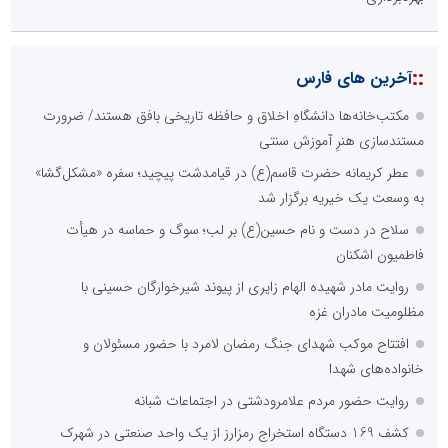
::
آخرین های فارس
مکتب‌خانه‌ها دانشگاهِ اخلاق و حافظه تاریخی بافق هستند/ ضرورت
مستندسازی هنرِ آموزش سنتی
عطر کریمانه حضرت قاسم(ع) در قیامدشت پیچید؛ سفره «مشکل‌گشا»
به وسعت یک خیریه برگزار شد
سلاح در دست و نام حسین(ع) بر لب؛ سوگ و حماسه در هیأت
فاطمیون اشکنان
روایت مادر شهیده الهام زایری از پیوند شیرخوارگان حسینی با
مظلومیت مادران غزه
افتتاح موکب شهدای جنگ رمضان لامرد با حضور مسئولان و
خانواده‌های شهدا
روایت حضور مردم علامرودشتی در اجتماعات شبانه
کشف 169 دستگاه استخراج رمزارز از یک واحد صنعتی در شهرک