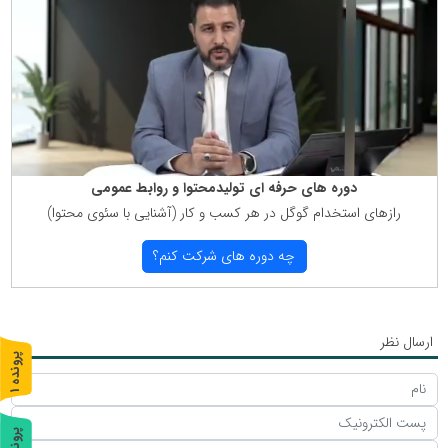
دوره های حرفه ای تولیدمحتوا و روابط عمومی
رازهای استخدام گوگل در هر كسب و كار (آشنایی با سئوی محتوا)
چه دوره های شركت كنم؟
ارسال نظر
پ
1
ر
و
ن
د
ه
پ
2