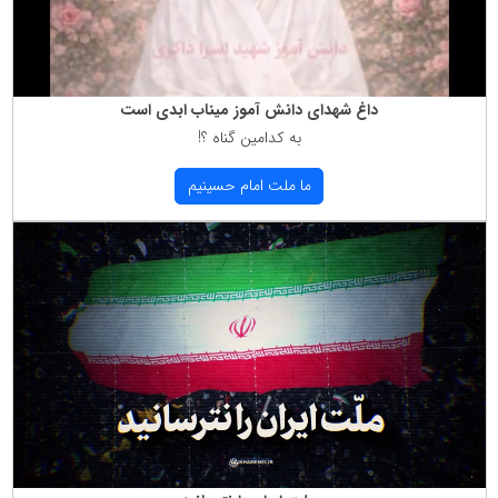
داغ شهدای دانش آموز میناب ابدی است
به كدامین گناه ؟!
ما ملت امام حسینیم