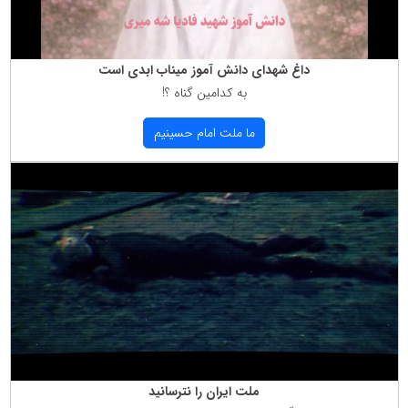
داغ شهدای دانش آموز میناب ابدی است
به كدامین گناه ؟!
ما ملت امام حسینیم
ملت ایران را نترسانید