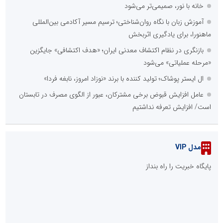
::
پربازدیدهای صنعت و تجارت
عامل افزایش قبوض برخی مشترکان، عبور از الگوی مصرف در تابستان
است/ افزایش تعرفه نداشتیم
درخشش شرکت توزیع نیروی برق استان تهران در ارزیابی نظارت عالیه
بهام توانیر
بخش اول گفت‌وگوی رئیس‌جمهور پزشکیان با مردم
جمع‌آوری 183 برق غیرمجاز در شانزدهمین مانور سراسری طرح مهتاب
در استان تهران
شانزدهمین مانور سراسری طرح مهتاب در استان تهران به میزبانی
منطقه برق لواسان
عملیات ویژه آغاز شد...
بازدید وزیر نیرو از روند برق‌رسانی به واحدهای صنعتی بازسازی‌شده در
شهرک صنعتی شمس‌آباد