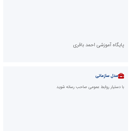
::
آخرین مطالب
فاز نخست نیروگاه خورشیدی بهبهان فولاد خوزستان در آستانه
بهره‌برداری
فولاد هرمزگان در مسیر فولاد سبز؛ رصدخانه فناوری و نوآوری بستری
برای تحول صنعت
خانه با نور، صمیمی‌تر می‌شود
آموزش زبان با نگاه روان‌شناختی؛ ترسیم مسیر آکادمی بین‌المللی
ماهنورا، برای یادگیری اثربخش
بازنگری در نظام اکتشاف معدنی ایران؛ «هدف اکتشافی» جایگزین
«مرحله عملیاتی» می‌شود
ال ایستر پوشاک؛ تولید کننده با برند «نوزاد امروز، نابغه فردا»
عامل افزایش قبوض برخی مشترکان، عبور از الگوی مصرف در تابستان
است/ افزایش تعرفه نداشتیم