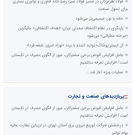
محدودیت در انتشار محتوا
::
اخبار برگزیده در موتورهای جستجو
عامل افزایش قبوض برخی مشترکان، عبور از الگوی مصرف در تابستان
است/ افزایش تعرفه نداشتیم
درخشش شرکت توزیع نیروی برق استان تهران در ارزیابی نظارت عالیه
بهام توانیر
بخش اول گفت‌وگوی رئیس‌جمهور پزشکیان با مردم
جمع‌آوری 183 برق غیرمجاز در شانزدهمین مانور سراسری طرح مهتاب
در استان تهران
شانزدهمین مانور سراسری طرح مهتاب در استان تهران به میزبانی
منطقه برق لواسان
بازدید وزیر نیرو از روند برق‌رسانی به واحدهای صنعتی بازسازی‌شده در
شهرک صنعتی شمس‌آباد