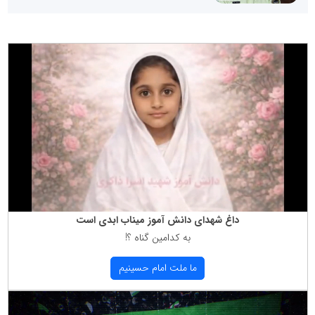
داغ شهدای دانش آموز میناب ابدی است
به كدامین گناه ؟!
ما ملت امام حسینیم