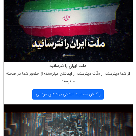
ملت ایران را نترسانید
از شما میترسند؛ از ملّت میترسند؛ از ایمانتان میترسند؛ از حضور شما در صحنه
میترسند
واكنش جمعیت اعتلای نهادهای مردمی