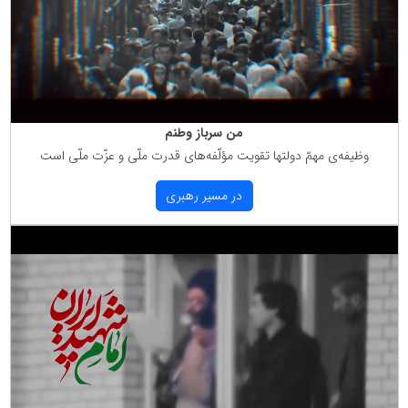
من سرباز وطنم
وظیفه‌ی مهمّ دولتها تقویت مؤلّفه‌های قدرت ملّی و عزّت ملّی است
در مسیر رهبری