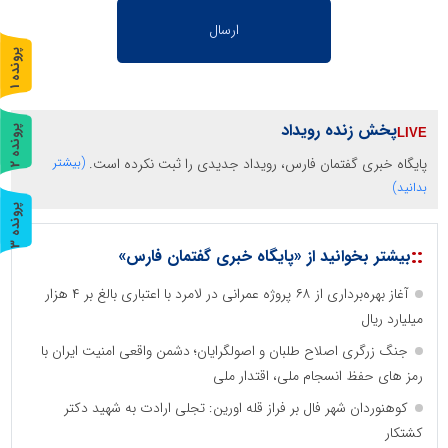
پ
1
ر
و
ن
د
ه
پخش زنده رویداد
پ
2
پایگاه خبری گفتمان فارس، رویداد جدیدی را ثبت نکرده است.
(بیشتر
ر
و
ن
د
ه
بدانید)
پ
3
::
ر
و
ن
د
ه
بیشتر بخوانید از «پایگاه خبری گفتمان فارس»
آغاز بهره‌برداری از ۶۸ پروژه عمرانی در لامرد با اعتباری بالغ بر ۴ هزار
میلیارد ریال
جنگ زرگری اصلاح طلبان و اصولگرایان؛ دشمن واقعی امنیت ایران با
رمز های حفظ انسجام ملی، اقتدار ملی
کوهنوردان شهر فال بر فراز قله اورین: تجلی ارادت به شهید دکتر
کشتکار