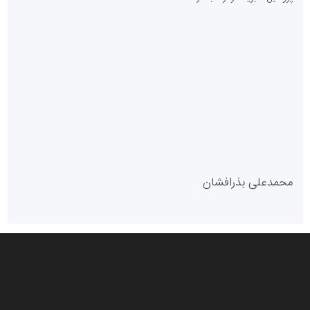
سازمان بورس و اوراق بهادار
مرجع اخبار موثق در بازارسرمایه
پایگاه خبری گفتمان یزد
محمدعلی بذرافشان
سازمان صنعت،معدن و تجارت