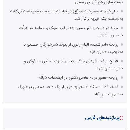
مستندسازی هنرِ آموزش سنتی
عطر کریمانه حضرت قاسم(ع) در قیامدشت پیچید؛ سفره «مشکل‌گشا»
به وسعت یک خیریه برگزار شد
سلاح در دست و نام حسین(ع) بر لب؛ سوگ و حماسه در هیأت
فاطمیون اشکنان
روایت مادر شهیده الهام زایری از پیوند شیرخوارگان حسینی با
مظلومیت مادران غزه
افتتاح موکب شهدای جنگ رمضان لامرد با حضور مسئولان و
خانواده‌های شهدا
روایت حضور مردم علامرودشتی در اجتماعات شبانه
کشف 169 دستگاه استخراج رمزارز از یک واحد صنعتی در شهرک
صنعتی شمس آباد
::
پربازدیدهای فارس