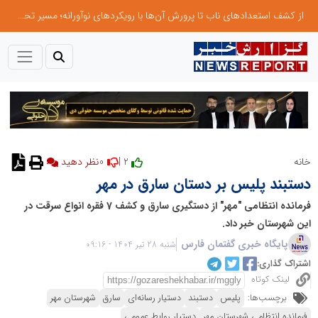
از کشف استعدادهای ناب تا پرورش آن‌ها با رویکردهای نوآورانه؛ مسیر تحول‌آفرین شنای ایران در سطح جهانی
0
2 |
خانه
دستبند پلیس بر دستان سارق در مهر
فرمانده انتظامی "مهر" از دستگیری سارق و کشف 7 فقره انواع سرقت در
این شهرستان خبر داد.
پایگاه خبری گفتمان فارس
شنبه 28 تیر 1404 - 09:16
اشتراک گذاری:
لینک کوتاه
برچسب‌ها:
پلیس
دستبند
دستیار رسانه‌ای
سارق
شهرستان مهر
فرمانده انتظامی شهرستان مهر
دستیار روابط عمومی