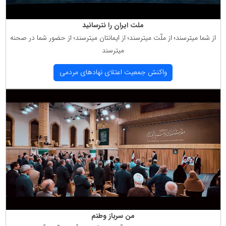
ملت ایران را نترسانید
از شما میترسند؛ از ملّت میترسند؛ از ایمانتان میترسند؛ از حضور شما در صحنه
میترسند
واكنش جمعیت اعتلای نهادهای مردمی
من سرباز وطنم