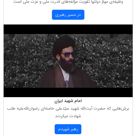
وظیفه‌ی مهمّ دولتها تقویت مؤلّفه‌های قدرت ملّی و عزّت ملّی است
در مسیر رهبری
امام شهید ایران
برش‌هایی كه حضرت آیت‌الله شهید سیّدعلی خامنه‌ای رضوان‌الله‌علیه طلب
شهادت میكردند
رهبر شهیدم