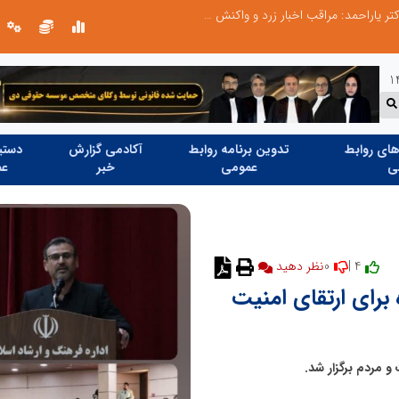
طرحواره های فعال شده در پساجنگ؛ هشدار دکتر یاراحمد: مراقب اخبار زرد و واکنش های هیجانی باشید
ای روابط
تدوین برنامه روابط
آکادمی گزارش
دستیا
ی
عمومی
خبر
عم
0
4 |
نظر دهید
برای ارتقای امنیت
و مردم برگزار شد.