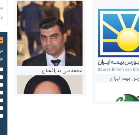
رن
مه
نو
محمدعلی بذرافشان
رس بیمه ایران