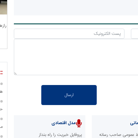
رازه
::
هی
حس
انی
مدل اقتصادی
مس
ابط عمومی صاحب رسانه
پروفایل خبریت را راه بنداز