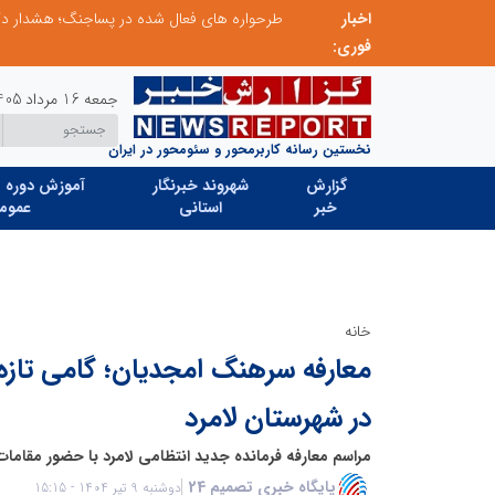
اخبار
ابتکار در ساماندهی فضای مجازی، خلاقیت در حمایت از خدمات صنفی؛ رویکرد نوین اتحادیه کامیون‌داران کرج
فوری:
جمعه 16 مرداد 1405
نخستین رسانه کاربرمحور و سئومحور در ایران
گزارش
شهروند خبرنگار
آموزش دوره ه
خبر
استانی
عموم
خانه
معارفه سرهنگ امجدیان؛ گامی تازه 
در شهرستان لامرد
مراسم معارفه فرمانده جدید انتظامی لامرد با حضور مقامات 
پایگاه خبری تصمیم 24
دوشنبه 9 تیر 1404 - 15:15