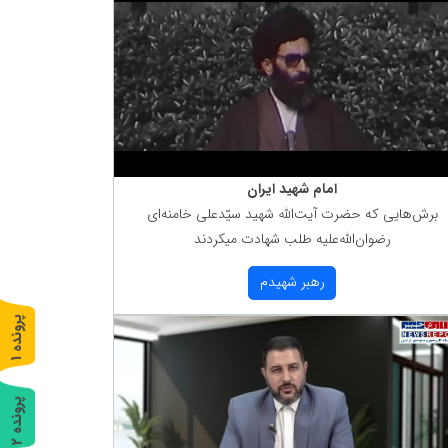
امام شهید ایران
برش‌هایی كه حضرت آیت‌الله شهید سیّدعلی خامنه‌ای
رضوان‌الله‌علیه طلب شهادت میكردند
رهبر شهیدم
پ
1
ر
و
ن
د
ه
پ
2
ر
و
ن
د
ه