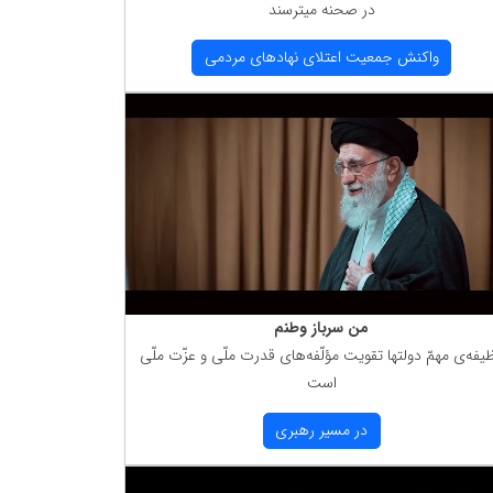
در صحنه میترسند
واكنش جمعیت اعتلای نهادهای مردمی
من سرباز وطنم
یفه‌ی مهمّ دولتها تقویت مؤلّفه‌های قدرت ملّی و عزّت ملّی
است
در مسیر رهبری