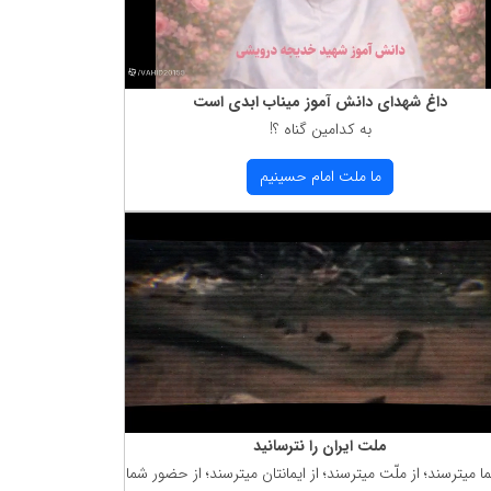
داغ شهدای دانش آموز میناب ابدی است
به كدامین گناه ؟!
ما ملت امام حسینیم
ملت ایران را نترسانید
ما میترسند؛ از ملّت میترسند؛ از ایمانتان میترسند؛ از حضور شما