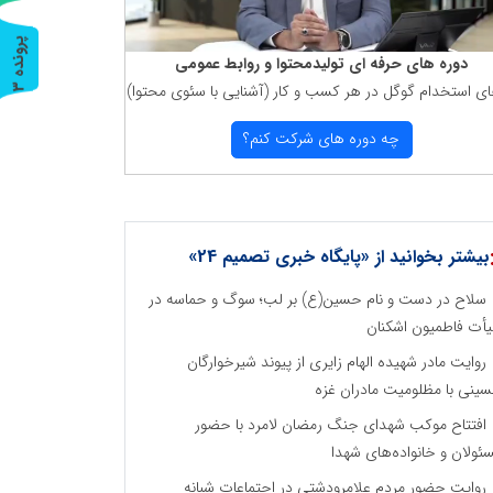
پ
3
دوره های حرفه ای تولیدمحتوا و روابط عمومی
ای استخدام گوگل در هر كسب و كار (آشنایی با سئوی محتوا)
ر
و
ن
د
ه
چه دوره های شركت كنم؟
بیشتر بخوانید از «پایگاه خبری تصمیم 24»
سلاح در دست و نام حسین(ع) بر لب؛ سوگ و حماسه در
أت فاطمیون اشکنان
روایت مادر شهیده الهام زایری از پیوند شیرخوارگان
ینی با مظلومیت مادران غزه
افتتاح موکب شهدای جنگ رمضان لامرد با حضور
ئولان و خانواده‌های شهدا
روایت حضور مردم علامرودشتی در اجتماعات شبانه