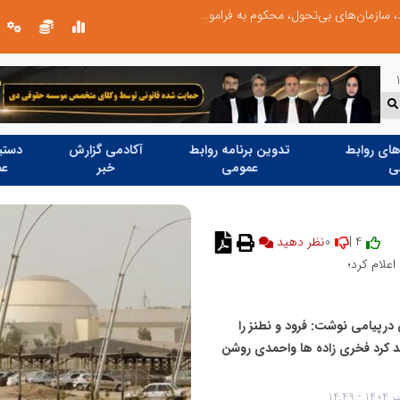
در آینده‌ای که به زبان صفر و یک نوشته می‌شود، سازمان‌های بی‌تحول، محکوم به فراموشی‌اند
درخشش شرکت توزیع نیروی برق استان تهرا
ای روابط
تدوین برنامه روابط
آکادمی گزارش
دستیا
ی
عمومی
خبر
عم
0
4 |
نظر دهید
اعلام کرد؛
 درپیامی نوشت: فرود و نطنز را
ند کرد فخری زاده ها واحمدی روشن