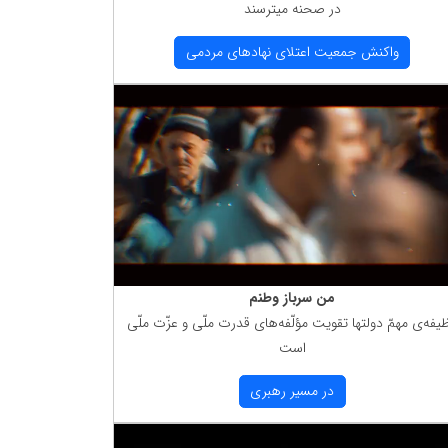
در صحنه میترسند
واكنش جمعیت اعتلای نهادهای مردمی
من سرباز وطنم
یفه‌ی مهمّ دولتها تقویت مؤلّفه‌های قدرت ملّی و عزّت ملّی
است
در مسیر رهبری