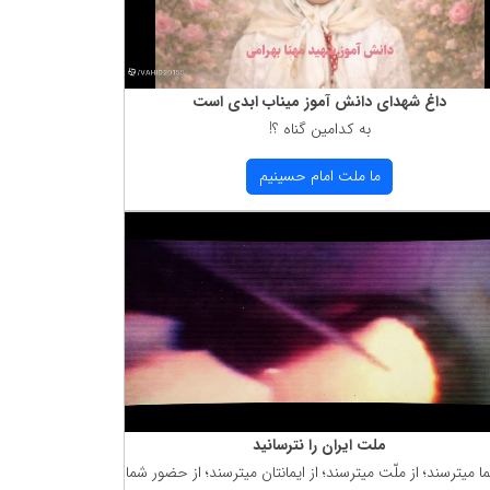
داغ شهدای دانش آموز میناب ابدی است
به كدامین گناه ؟!
ما ملت امام حسینیم
ملت ایران را نترسانید
ما میترسند؛ از ملّت میترسند؛ از ایمانتان میترسند؛ از حضور شما