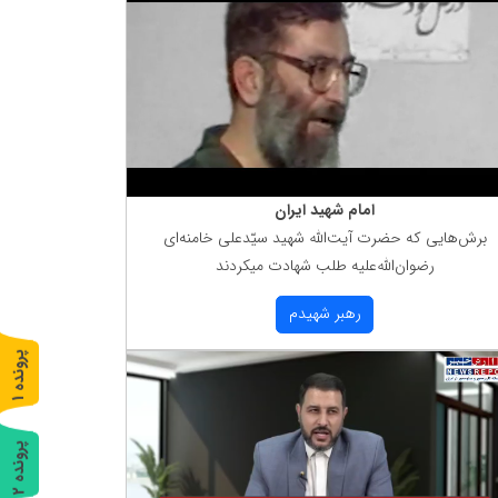
امام شهید ایران
برش‌هایی كه حضرت آیت‌الله شهید سیّدعلی خامنه‌ای
رضوان‌الله‌علیه طلب شهادت میكردند
رهبر شهیدم
پ
1
ر
و
ن
د
ه
پ
2
ر
و
ن
د
ه