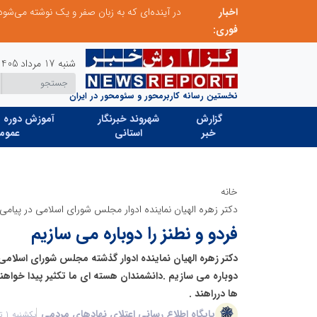
اخبار
صنعت چوب؛ هنر، خلاقیت و اشتغال در کنار هم، که برای بقا نیازمند پشتیبانی از کالای ایرانی است
فوری:
شنبه 17 مرداد 1405
نخستین رسانه کاربرمحور و سئومحور در ایران
گزارش
شهروند خبرنگار
آموزش دوره ه
خبر
استانی
عموم
خانه
دکتر زهره الهیان نماینده ادوار مجلس شورای اسلامی در پیامی 
فردو و نطنز را دوباره می سازیم
دکتر زهره الهیان نماینده ادوار گذشته مجلس شورای اسلامی
دوباره می سازیم .دانشمندان هسته ای ما تکثیر پیدا خواه
ها درراهند .
پایگاه اطلاع رسانی اعتلای نهادهای مردمی
یکشنبه 1 تیر 1404 - 14:49