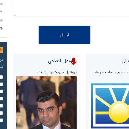
خا
وف
مه
انی
مدل اقتصادی
نو
ابط عمومی صاحب رسانه
پروفایل خبریت را راه بنداز