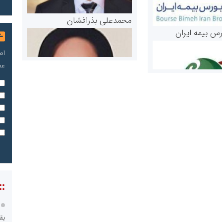
محمدعلی بذرافشان
رس بیمه ایران
اص
عم
مریم حاج نوروز نظری
 و اوراق بهادار
ثق در بازارسرمایه
::
بق