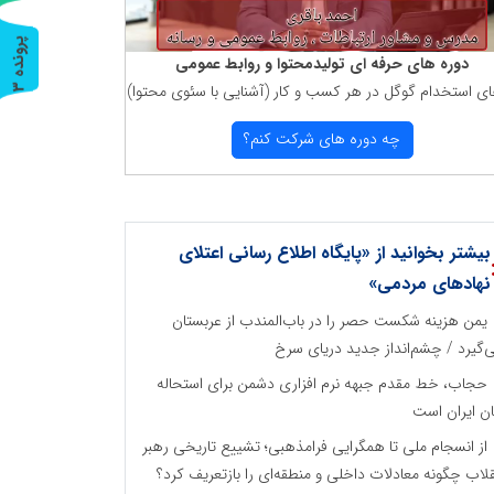
پ
3
دوره های حرفه ای تولیدمحتوا و روابط عمومی
ای استخدام گوگل در هر كسب و كار (آشنایی با سئوی محتوا)
ر
و
ن
د
ه
چه دوره های شركت كنم؟
بیشتر بخوانید از «پایگاه اطلاع رسانی اعتلای
نهادهای مردمی»
یمن هزینه شکست حصر را در باب‌المندب از عربستان
‌گیرد / چشم‌انداز جدید دریای سرخ
حجاب، خط مقدم جبهه نرم افزاری دشمن برای استحاله
ان ایران است
از انسجام ملی تا همگرایی فرامذهبی؛ تشییع تاریخی رهبر
قلاب چگونه معادلات داخلی و منطقه‌ای را بازتعریف کرد؟