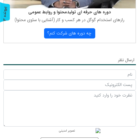
پ
3
دوره های حرفه ای تولیدمحتوا و روابط عمومی
رازهای استخدام گوگل در هر كسب و كار (آشنایی با سئوی محتوا)
ر
و
ن
د
ه
چه دوره های شركت كنم؟
ارسال نظر