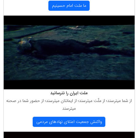
ما ملت امام حسینیم
ملت ایران را نترسانید
از شما میترسند؛ از ملّت میترسند؛ از ایمانتان میترسند؛ از حضور شما در صحنه
میترسند
واكنش جمعیت اعتلای نهادهای مردمی