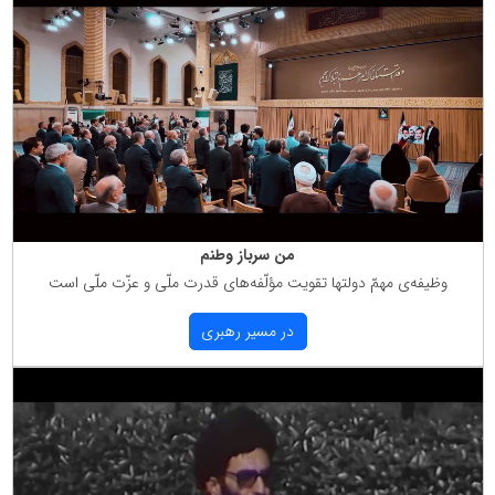
من سرباز وطنم
وظیفه‌ی مهمّ دولتها تقویت مؤلّفه‌های قدرت ملّی و عزّت ملّی است
در مسیر رهبری