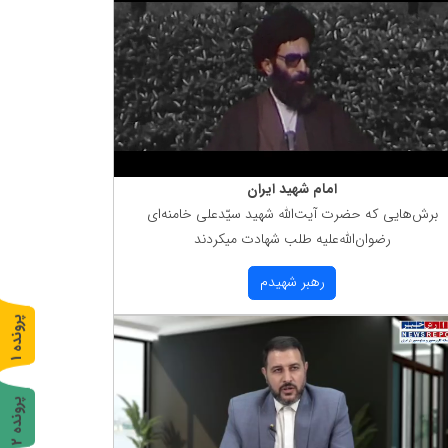
امام شهید ایران
برش‌هایی كه حضرت آیت‌الله شهید سیّدعلی خامنه‌ای
رضوان‌الله‌علیه طلب شهادت میكردند
رهبر شهیدم
پ
1
ر
و
ن
د
ه
پ
2
ر
و
ن
د
ه