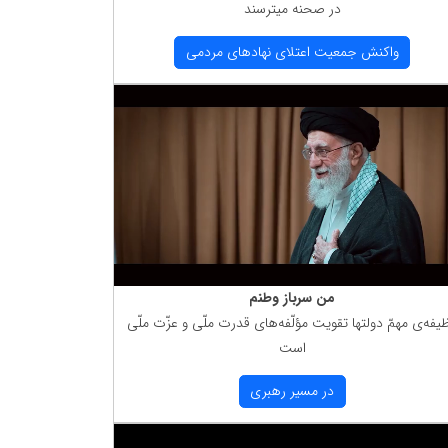
در صحنه میترسند
واكنش جمعیت اعتلای نهادهای مردمی
من سرباز وطنم
یفه‌ی مهمّ دولتها تقویت مؤلّفه‌های قدرت ملّی و عزّت ملّی
است
در مسیر رهبری