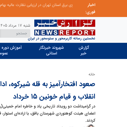
ظارت عالیه بهام توانیر
اخبار
فوری:
شنبه 17 مرداد 1405
نخستین رسانه کاربرمحور و سئومحور در ایران
گزارش
شهروند خبرنگار
آموزش دوره ه
خبر
استانی
عموم
خانه
صعود افتخارآمیز به قله شیرکوه، ادا
انقلاب و قیام خونین ۱۵ خرداد
کردند.