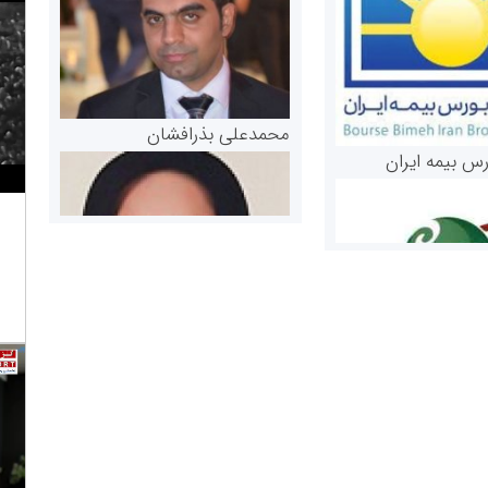
محمدعلی بذرافشان
رس بیمه ایران
مریم حاج نوروز نظری
 و اوراق بهادار
ثق در بازارسرمایه