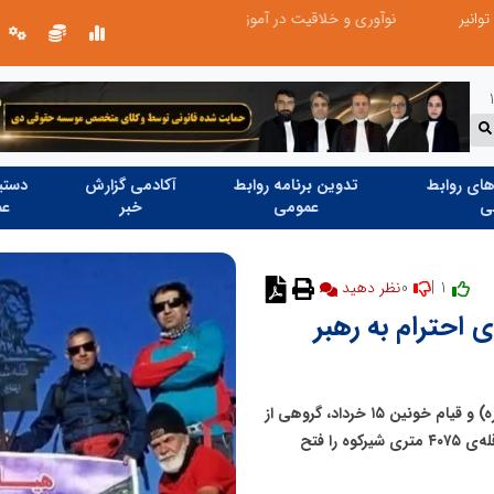
نوآوری و خلاقیت در آموزش رانندگی؛ سرمایه‌گذاری هوشمندانه برای کاهش آسیب‌های اجتماعی و ارتقای ایمنی جامعه
نوآوری و یادگیری دیجیتال؛ کلید تحول 
ای روابط
تدوین برنامه روابط
آکادمی گزارش
دستیا
ی
عمومی
خبر
عم
0
1 |
نظر دهید
ی احترام به رهبر
در گرامیداشت دو رویداد تاریخی یاد و خاطره امام خمینی(ره) و قیام خونین ۱۵ خرداد، گروهی از
اعضای هیئت کوهنوردی شهرستان بافق، با اراده‌ای استوار، قله‌ی ۴۰۷۵ متری شیرکوه را فتح