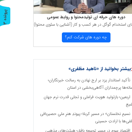
پ
3
دوره های حرفه ای تولیدمحتوا و روابط عمومی
ای استخدام گوگل در هر كسب و كار (آشنایی با سئوی محتوا)
ر
و
ن
د
ه
چه دوره های شركت كنم؟
بیشتر بخوانید از «ناهید مظفری»
تأکید استاندار یزد بر ارج نهادن به رسالت خبرنگاران؛
انه‌ها پرچمداران آگاهی‌بخشی در استان
اربعین؛ بازتولید هویت فراملی و تجلی قدرت نرم جهان
یع
نسیمِ نخلستان» در مسیرِ کربلا؛ پیوندِ هنرِ ملیِ حصیربافی
فقی‌ها با ارادتِ حسینی
اقتصاد سوم در مسیر توسعه بافق؛ هیئت‌های مذهبی