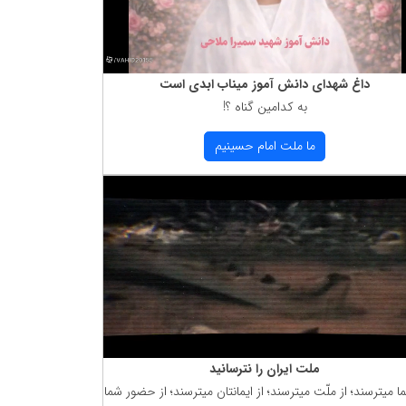
داغ شهدای دانش آموز میناب ابدی است
به كدامین گناه ؟!
ما ملت امام حسینیم
ملت ایران را نترسانید
ما میترسند؛ از ملّت میترسند؛ از ایمانتان میترسند؛ از حضور شما