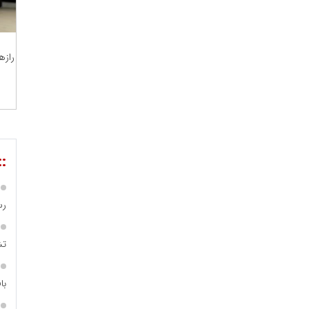
رازه
مسعودصادقی
عت،معدن و تجارت
::
رس
تش
محمدعلی کرمعلی
با