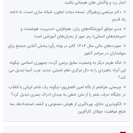
::
آخرین های فارس
مکتب‌خانه‌ها دانشگاهِ اخلاق و حافظه تاریخی بافق هستند/ ضرورت
مستندسازی هنرِ آموزش سنتی
عطر کریمانه حضرت قاسم(ع) در قیامدشت پیچید؛ سفره «مشکل‌گشا»
به وسعت یک خیریه برگزار شد
سلاح در دست و نام حسین(ع) بر لب؛ سوگ و حماسه در هیأت
فاطمیون اشکنان
روایت مادر شهیده الهام زایری از پیوند شیرخوارگان حسینی با
مظلومیت مادران غزه
افتتاح موکب شهدای جنگ رمضان لامرد با حضور مسئولان و
خانواده‌های شهدا
روایت حضور مردم علامرودشتی در اجتماعات شبانه
کشف 169 دستگاه استخراج رمزارز از یک واحد صنعتی در شهرک
صنعتی شمس آباد