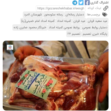
اشتراک گذاری:
لینک کوتاه
برچسب‌ها:
دستیار رسانه‌ای
رسانه سئومحور
شهرستان لامرد
عید سعید قربان
عید قربان
کمیته امداد
کمیته امداد امام خمینی(ره)
دستیار روابط عمومی
روابط عمومی کمیته امداد
خبرنگار محمود صابری زاده
پایگاه خبری تصمیم
تصمیم 24