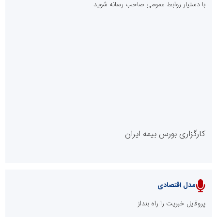
کند؟
چیستی طراشعر از نگاه امین افضل‌پور؛ چگونه یک شاعر ایرانی با انقلاب
در جایگاه حرف، شعر را از متن خطی به میدان ادراک بصری تبدیل کرد؟
الگوپذیری خلاق، بهره‌گیری از هوش مصنوعی و کشف استعدادها، سه
ضلع موفقیت جوانان کارآفرین
مدل VIP
پایگاه خبریت را راه بنداز