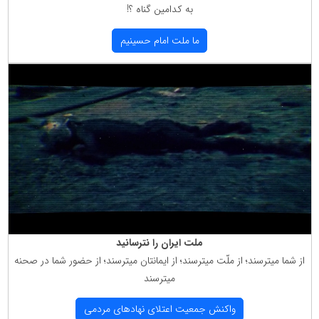
به كدامین گناه ؟!
ما ملت امام حسینیم
ملت ایران را نترسانید
از شما میترسند؛ از ملّت میترسند؛ از ایمانتان میترسند؛ از حضور شما در صحنه
میترسند
واكنش جمعیت اعتلای نهادهای مردمی