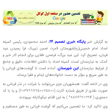
به گزارش خبر
پایگاه خبری تصمیم ۲۴
، احمد محمودی، رئیس کمیته
امداد امام خمینی(ره)شهرستان لامرد، ضمن تبریک فرا رسیدن عید
قربان، تصریح کرد: این عید بزرگ، فرصتی طلایی برای انجام کار خیر و
کمک به نیازمندان است، کمیته امداد با داشتن اطلاعات دقیق و جامع
از شرایط نیازمندان
این شهرستان
، آماده است تا گوشت‌های قربانی را
به طور سریع و مؤثر به دست خانواده‌های ایتام و فقرا برساند.
وی در ادامه گفت: همشهریان عزیز می‌توانند با شرکت در نذر قربانی به
صورت نقدی از طریق شماره کارت (6037997950025800) و یا با کد
دستوری ( #7124*8877* ) به این اقدام نیکوکارانه بپیوندند.
وی تاکید کرد: ما تضمین می‌کنیم که گوشت قربانی به طور مستقیم و