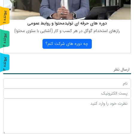
پ
1
دوره های حرفه ای تولیدمحتوا و روابط عمومی
ر
و
ن
د
ه
رازهای استخدام گوگل در هر كسب و كار (آشنایی با سئوی محتوا)
پ
2
چه دوره های شركت كنم؟
ر
و
ن
د
ه
پ
3
ارسال نظر
ر
و
ن
د
ه