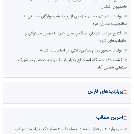
::
اخبار برگزیده در موتورهای جستجو
فراتر از بحران؛ چگونه خلاقیتِ اصناف و اتحادیه‌های پویا، اقتصاد
مردمی را نجات می‌دهد؟
صورت‌های مالی سال ۱۴۰۴ کالبر در بوته رأی؛ پخش آنلاین مجمع برای
سهامداران در سراسر کشور
الگوپذیری خلاق، بهره‌گیری از هوش مصنوعی و کشف استعدادها، سه
ضلع موفقیت جوانان کارآفرین
تنگه هرمز دیگر به وضعیت سابق برنمی گردد؛ جمهوری اسلامی چگونه
این آبراه راهبردی را به دال مرکزی نظم امنیتی جدید غرب آسیا تبدیل می
کند؟
ابتکار در حمایت از باشگاه‌ها و خلاقیت در توسعه ورزش همگانی؛ کلید
طلایی پیشرفت ورزش کشور
چیستی طراشعر از نگاه امین افضل‌پور؛ چگونه یک شاعر ایرانی با انقلاب
در جایگاه حرف، شعر را از متن خطی به میدان ادراک بصری تبدیل کرد؟
شناسایی و جمع‌آوری 699 ماینر غیرمجاز در استان تهران