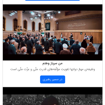
من سرباز وطنم
وظیفه‌ی مهمّ دولتها تقویت مؤلّفه‌های قدرت ملّی و عزّت ملّی است
در مسیر رهبری