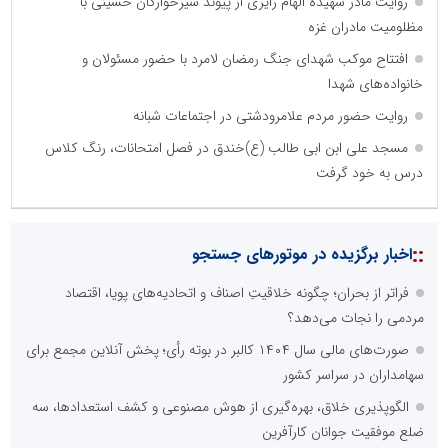
روایت مادر شهیده الهام زایری از پیوند شیرخوارگان حسینی با
مظلومیت مادران غزه
افتتاح موکب شهدای جنگ رمضان لامرد با حضور مسئولان و
خانواده‌های شهدا
روایت حضور مردم علامرودشتی در اجتماعات شبانه
مسجد علی ابن ابی طالب (ع)خندق در فصل امتحانات، رنگ کلاس
درس به خود گرفت
نظرسنجی
مهمترین نیازمندی ساختار اطلاع رسانی روابط عمومی های نوین کدام
گزینه است؟
راه اندازی خبرگزاری داخلی
همراهی شبکه های اجتماعی و پیام رسان ها
آرشیو غنی و قابل دسترس
پخش آنلاین تمامی رویدادها
ارائه خدمات آموزشی برای مخاطیان هدف