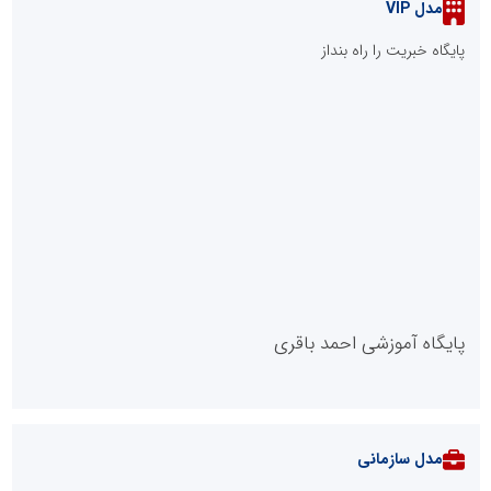
::
پربازدیدهای فارس
::
آخرین مطالب
طرحواره های فعال شده در پساجنگ؛ هشدار دکتر یاراحمد: مراقب
اخبار زرد و واکنش های هیجانی باشید
دکتر مرتضی پرهیزگار: نسخه نجات تعاون، شبکه سازی است، نه ادامه
راه قدیم
مدیر موفق آموزشگاه‌های زبان: هم‌افزایی «مدیریت هوشمند» و
«سرمایه‌های انسانی» رمز عبور از بحران‌های آموزشی است
صورت‌های مالی سال ۱۴۰۴ کالبر در بوته رأی؛ پخش آنلاین مجمع برای
سهامداران در سراسر کشور
تنگه هرمز دیگر به وضعیت سابق برنمی گردد؛ جمهوری اسلامی چگونه
این آبراه راهبردی را به دال مرکزی نظم امنیتی جدید غرب آسیا تبدیل می