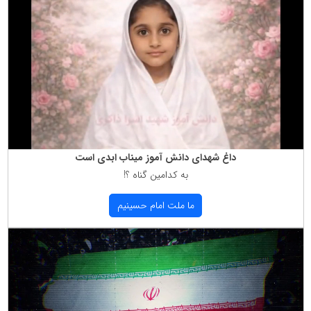
داغ شهدای دانش آموز میناب ابدی است
به كدامین گناه ؟!
ما ملت امام حسینیم