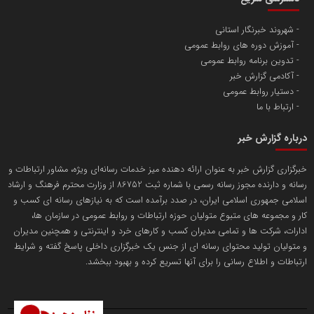
تامین آهن اسفنجی تولیدکنندگان فولاد در کشور
شهروند خبرنگار استانی
آموزش دوره های روابط عمومی
پایگاه اطلاع رسانی اعتلای نهادهای مردمی
تدوین برنامه روابط عمومی
مسعودصادقی
آکادمی گزارش خبر
دستیار روابط عمومی
ارتباط با ما
درباره گزارش خبر
خبرگزاری گزارش خبر به عنوان ارائه دهنده میز خدمات رسانه‌ای ویژه، مشاور ارتباطات و
رسانه و دارنده مجوز رسانه رسمی با شماره ثبت 86752 از وزارت محترم فرهنگ و ارشاد
تریبون
اسلامی جمهوری اسلامی ایران، در صدد برآمده است که به نیازهای رسانه ای کسب و
انتشار گسترده محتوا در رسانه گزارش خبر
کار و مجموعه های متبوع متولیان حوزه ارتباطات و روابط عمومی در سازمان ها،
ادارات، شرکت ها و تمامی مدیران کسب و کارهای خرد و اینترنتی و همچنین مدیران
پایگاه اطلاع رسانی دریا و نفت
و متولیان تولید محتوای رسانه ای از جنس یک خبرگزاری داخلی پاسخ گفته و شرایط
محمدعلی کرمعلی
ارتباطات و اطلاع رسانی را برای آنها تسریع کرده و بهبود ببخشد.