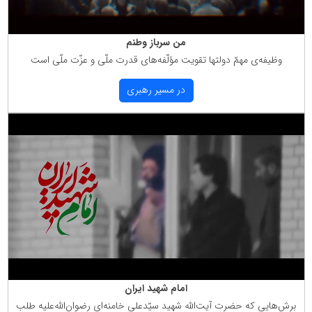
من سرباز وطنم
وظیفه‌ی مهمّ دولتها تقویت مؤلّفه‌های قدرت ملّی و عزّت ملّی است
در مسیر رهبری
امام شهید ایران
برش‌هایی كه حضرت آیت‌الله شهید سیّدعلی خامنه‌ای رضوان‌الله‌علیه طلب