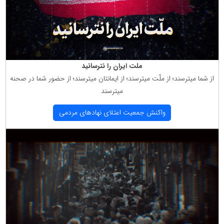
ملت ایران را نترسانید
از شما میترسند؛ از ملّت میترسند؛ از ایمانتان میترسند؛ از حضور شما در صحنه
میترسند
واكنش جمعیت اعتلای نهادهای مردمی