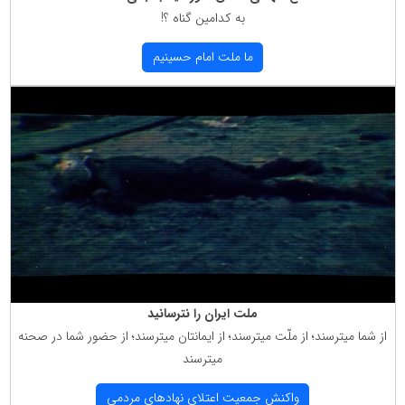
به كدامین گناه ؟!
ما ملت امام حسینیم
ملت ایران را نترسانید
از شما میترسند؛ از ملّت میترسند؛ از ایمانتان میترسند؛ از حضور شما در صحنه
میترسند
واكنش جمعیت اعتلای نهادهای مردمی