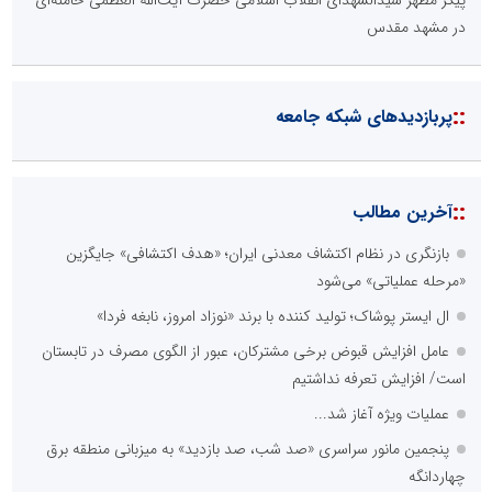
پیکر مطهر سیدالشهدای انقلاب اسلامی حضرت آیت‌الله العظمی خامنه‌ای
در مشهد مقدس
::
پربازدیدهای شبکه جامعه
::
آخرین مطالب
بازنگری در نظام اکتشاف معدنی ایران؛ «هدف اکتشافی» جایگزین
«مرحله عملیاتی» می‌شود
ال ایستر پوشاک؛ تولید کننده با برند «نوزاد امروز، نابغه فردا»
عامل افزایش قبوض برخی مشترکان، عبور از الگوی مصرف در تابستان
است/ افزایش تعرفه نداشتیم
عملیات ویژه آغاز شد...
پنجمین مانور سراسری «صد شب، صد بازدید» به میزبانی منطقه برق
چهاردانگه