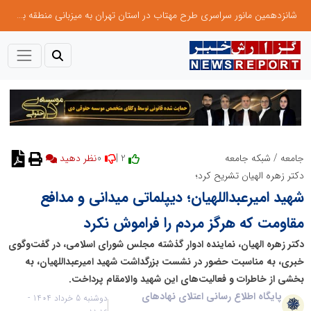
شانزدهمین مانور سراسری طرح مهتاب در استان تهران به میزبانی منطقه برق لواسان
0
2 |
جامعه
/
شبکه جامعه
نظر دهید
دکتر زهره الهیان تشریح کرد؛
شهید امیرعبداللهیان؛ دیپلماتی میدانی و مدافع
مقاومت که هرگز مردم را فراموش نکرد
دکتر زهره الهیان، نماینده ادوار گذشته مجلس شورای اسلامی، در گفت‌وگوی
خبری، به مناسبت حضور در نشست بزرگداشت شهید امیرعبداللهیان، به
بخشی از خاطرات و فعالیت‌های این شهید والامقام پرداخت.
پایگاه اطلاع رسانی اعتلای نهادهای
دوشنبه 5 خرداد 1404 -