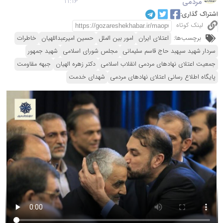
مردمی
11:16
اشتراک گذاری:
لینک کوتاه
برچسب‌ها:
اعتلای ایران
امور بین الملل
حسین امیرعبداللهیان
خاطرات
سردار شهید سپهبد حاج قاسم سلیمانی
مجلس شورای اسلامی
شهید جمهور
جمعیت اعتلای نهادهای مردمی انقلاب اسلامی
دکتر زهره الهیان
جبهه مقاومت
پایگاه اطلاع رسانی اعتلای نهادهای مردمی
شهدای خدمت