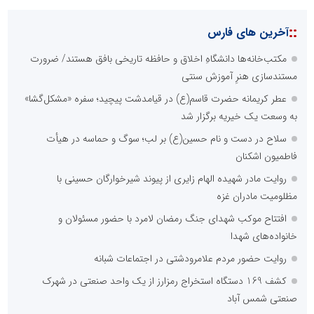
::
آخرین های فارس
مکتب‌خانه‌ها دانشگاهِ اخلاق و حافظه تاریخی بافق هستند/ ضرورت
مستندسازی هنرِ آموزش سنتی
عطر کریمانه حضرت قاسم(ع) در قیامدشت پیچید؛ سفره «مشکل‌گشا»
به وسعت یک خیریه برگزار شد
سلاح در دست و نام حسین(ع) بر لب؛ سوگ و حماسه در هیأت
فاطمیون اشکنان
روایت مادر شهیده الهام زایری از پیوند شیرخوارگان حسینی با
مظلومیت مادران غزه
افتتاح موکب شهدای جنگ رمضان لامرد با حضور مسئولان و
خانواده‌های شهدا
روایت حضور مردم علامرودشتی در اجتماعات شبانه
کشف 169 دستگاه استخراج رمزارز از یک واحد صنعتی در شهرک
صنعتی شمس آباد