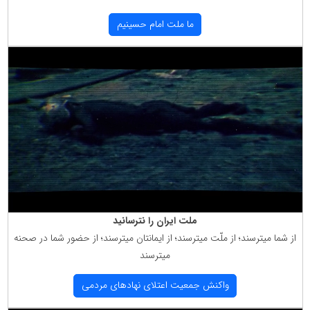
ما ملت امام حسینیم
ملت ایران را نترسانید
از شما میترسند؛ از ملّت میترسند؛ از ایمانتان میترسند؛ از حضور شما در صحنه
میترسند
واكنش جمعیت اعتلای نهادهای مردمی