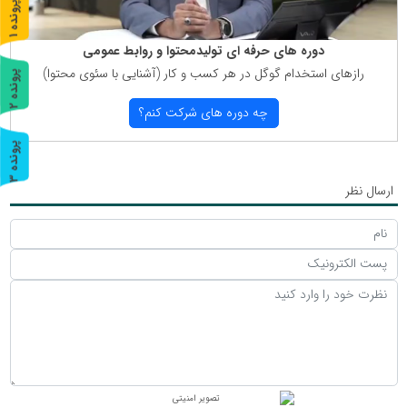
پ
1
ر
و
ن
د
ه
دوره های حرفه ای تولیدمحتوا و روابط عمومی
رازهای استخدام گوگل در هر كسب و كار (آشنایی با سئوی محتوا)
پ
2
چه دوره های شركت كنم؟
ر
و
ن
د
ه
پ
3
ر
و
ن
د
ه
ارسال نظر