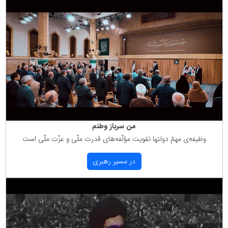
من سرباز وطنم
وظیفه‌ی مهمّ دولتها تقویت مؤلّفه‌های قدرت ملّی و عزّت ملّی است
در مسیر رهبری