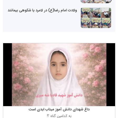
ولادت امام رضا(ع) در لامرد با شکوهی بیمانند
داغ شهدای دانش آموز میناب ابدی است
به كدامین گناه ؟!