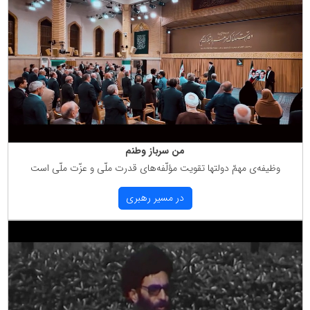
من سرباز وطنم
وظیفه‌ی مهمّ دولتها تقویت مؤلّفه‌های قدرت ملّی و عزّت ملّی است
در مسیر رهبری