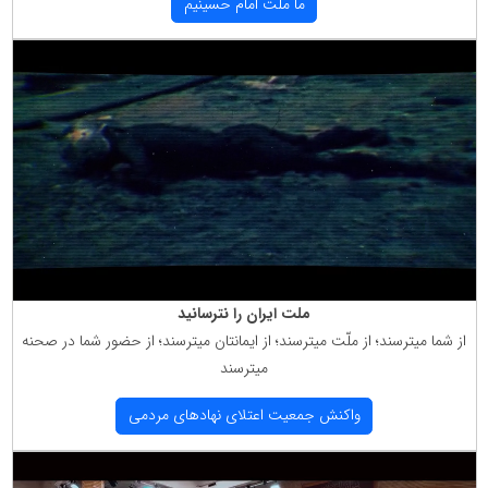
ما ملت امام حسینیم
ملت ایران را نترسانید
از شما میترسند؛ از ملّت میترسند؛ از ایمانتان میترسند؛ از حضور شما در صحنه
میترسند
واكنش جمعیت اعتلای نهادهای مردمی