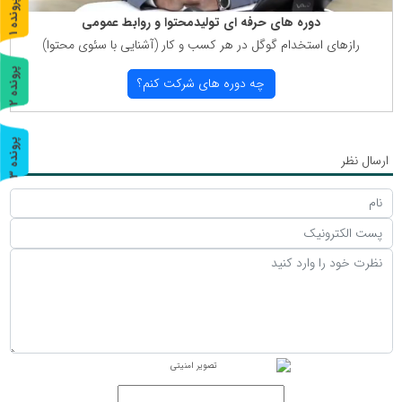
پ
1
دوره های حرفه ای تولیدمحتوا و روابط عمومی
ر
و
ن
د
ه
رازهای استخدام گوگل در هر كسب و كار (آشنایی با سئوی محتوا)
پ
2
چه دوره های شركت كنم؟
ر
و
ن
د
ه
پ
3
ارسال نظر
ر
و
ن
د
ه