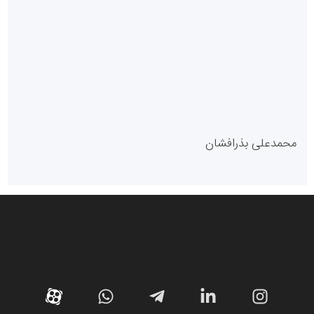
سازمان بورس و اوراق بهادار
مرجع اخبار موثق در بازارسرمایه
پایگاه خبری گفتمان یزد
محمدعلی بذرافشان
سازمان صنعت،معدن و تجارت