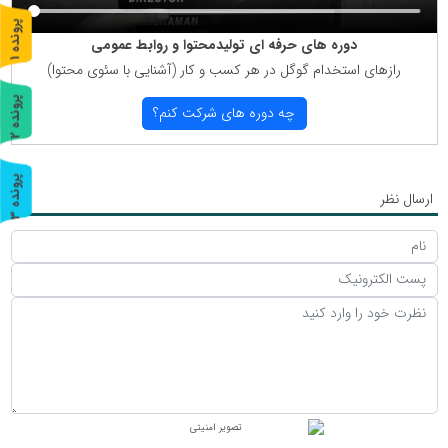
پ
1
دوره های حرفه ای تولیدمحتوا و روابط عمومی
ر
و
ن
د
ه
رازهای استخدام گوگل در هر كسب و كار (آشنایی با سئوی محتوا)
پ
2
چه دوره های شركت كنم؟
ر
و
ن
د
ه
پ
3
ارسال نظر
ر
و
ن
د
ه