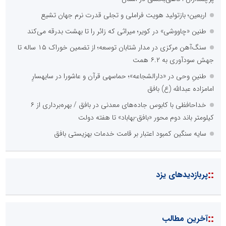
اربعین؛ بازتولید هویت فراملی و تجلی قدرت نرم جهان تشیع
طنین «چاووشی» در کویر؛ میراثی که زائر را تا بهشت بدرقه می‌کند
سنگ‌آهن مرکزی در مدار شتابان توسعه؛ از تضمین خوراک ۱۵ ساله تا
جهش سودآوری به ۶.۲ همت
طنینِ وحی در «دارالشجاعه»؛ حماسهی قرآن و عاشورا در سایهسارِ
امامزاده عبدالله (ع) بافق
خداحافظی با کابوس جاده‌های معدنی در بافق / بهره‌برداری از ۶
کیلومتر باند دوم محور «بافق-بهاباد» تا هفته دولت
سایه سنگین کمبود اعتبار بر قامت خدمات بهزیستی بافق
::
پربازدیدهای یزد
::
آخرین مطالب