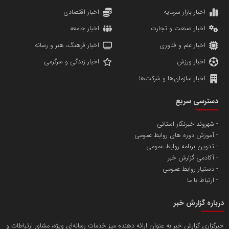
دانشگاه سئوی ایران
مریم حاج نوروز نظری
اخبار بازار سرمایه
اخبار اقتصادی
اخبار صنعت و تجارت
اخبار جامعه
اخبار علم و فناوری
اخبار فرهنگ، هنر و رسانه
اخبار ورزش
اخبار زندگی و سرگرمی
اخبار سازمان‌ها و شرکت‌ها
آهن و فولاد غدیر ایرانیان
دسترسی سریع
تامین آهن اسفنجی تولیدکنندگان فولاد در کشور
شهروند خبرنگار استانی
آموزش دوره های روابط عمومی
پایگاه اطلاع رسانی اعتلای نهادهای مردمی
تدوین برنامه روابط عمومی
مسعودصادقی
آکادمی گزارش خبر
دستیار روابط عمومی
ارتباط با ما
درباره گزارش خبر
خبرگزاری گزارش خبر به عنوان ارائه دهنده میز خدمات رسانه‌ای ویژه، مشاور ارتباطات و