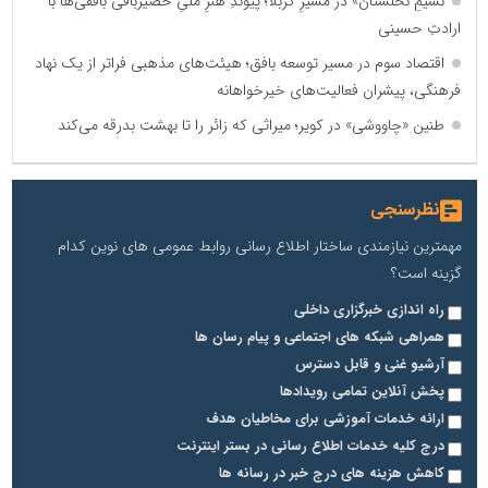
نسیمِ نخلستان» در مسیرِ کربلا؛ پیوندِ هنرِ ملیِ حصیربافی بافقی‌ها با
ارادتِ حسینی
اقتصاد سوم در مسیر توسعه بافق؛ هیئت‌های مذهبی فراتر از یک نهاد
فرهنگی، پیشران فعالیت‌های خیرخواهانه
طنین «چاووشی» در کویر؛ میراثی که زائر را تا بهشت بدرقه می‌کند
نظرسنجی
مهمترین نیازمندی ساختار اطلاع رسانی روابط عمومی های نوین کدام
گزینه است؟
راه اندازی خبرگزاری داخلی
همراهی شبکه های اجتماعی و پیام رسان ها
آرشیو غنی و قابل دسترس
پخش آنلاین تمامی رویدادها
ارائه خدمات آموزشی برای مخاطیان هدف
درج کلیه خدمات اطلاع رسانی در بستر اینترنت
کاهش هزینه های درج خبر در رسانه ها