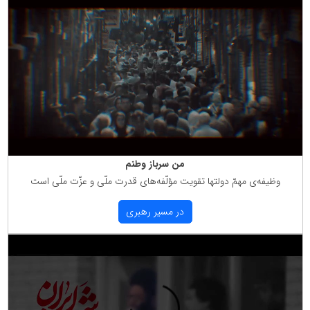
من سرباز وطنم
وظیفه‌ی مهمّ دولتها تقویت مؤلّفه‌های قدرت ملّی و عزّت ملّی است
در مسیر رهبری