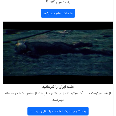
به كدامین گناه ؟!
ما ملت امام حسینیم
ملت ایران را نترسانید
از شما میترسند؛ از ملّت میترسند؛ از ایمانتان میترسند؛ از حضور شما در صحنه
میترسند
واكنش جمعیت اعتلای نهادهای مردمی