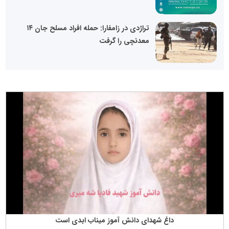
تراژدی در زامفارا: حمله افراد مسلح جان ۱۴
معدنچی را گرفت
داغ شهدای دانش آموز میناب ابدی است