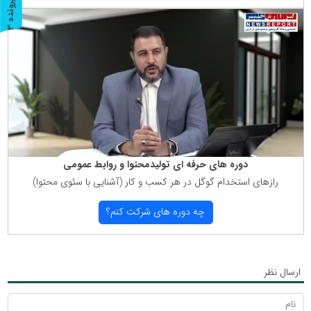
پ
3
ر
و
ن
د
ه
دوره های حرفه ای تولیدمحتوا و روابط عمومی
رازهای استخدام گوگل در هر كسب و كار (آشنایی با سئوی محتوا)
چه دوره های شركت كنم؟
ارسال نظر