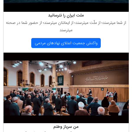
ملت ایران را نترسانید
از شما میترسند؛ از ملّت میترسند؛ از ایمانتان میترسند؛ از حضور شما در صحنه
میترسند
واكنش جمعیت اعتلای نهادهای مردمی
من سرباز وطنم