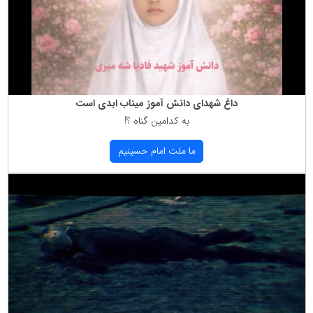
داغ شهدای دانش آموز میناب ابدی است
به كدامین گناه ؟!
ما ملت امام حسینیم