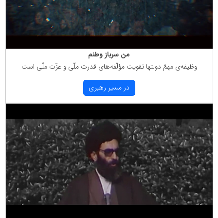
من سرباز وطنم
وظیفه‌ی مهمّ دولتها تقویت مؤلّفه‌های قدرت ملّی و عزّت ملّی است
در مسیر رهبری