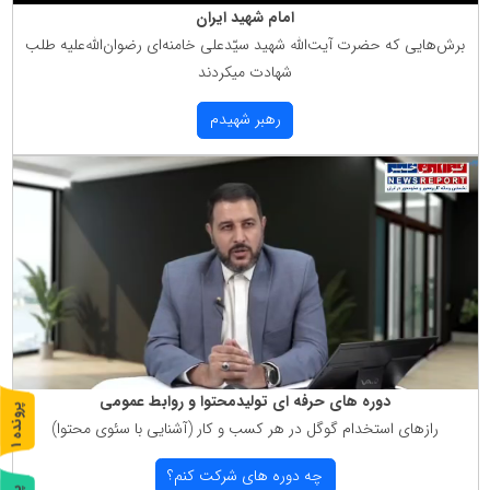
امام شهید ایران
برش‌هایی كه حضرت آیت‌الله شهید سیّدعلی خامنه‌ای رضوان‌الله‌علیه طلب
شهادت میكردند
رهبر شهیدم
دوره های حرفه ای تولیدمحتوا و روابط عمومی
پ
1
رازهای استخدام گوگل در هر كسب و كار (آشنایی با سئوی محتوا)
ر
و
ن
د
ه
چه دوره های شركت كنم؟