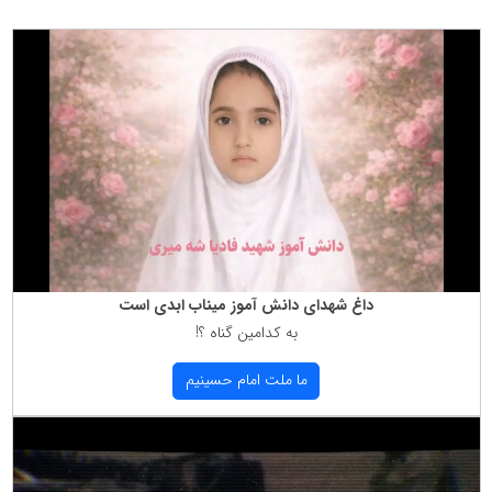
داغ شهدای دانش آموز میناب ابدی است
به كدامین گناه ؟!
ما ملت امام حسینیم