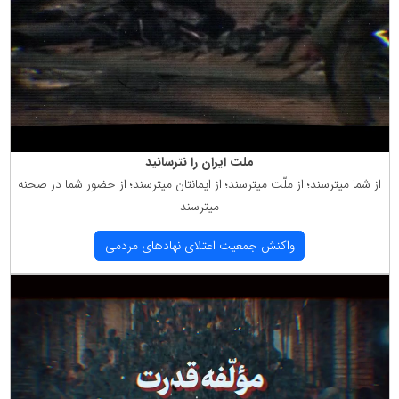
ملت ایران را نترسانید
از شما میترسند؛ از ملّت میترسند؛ از ایمانتان میترسند؛ از حضور شما در صحنه
میترسند
واكنش جمعیت اعتلای نهادهای مردمی