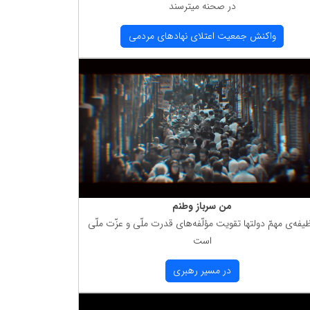
در صحنه میترسند
واكنش جمعیت اعتلای نهادهای مردمی
من سرباز وطنم
یفه‌ی مهمّ دولتها تقویت مؤلّفه‌های قدرت ملّی و عزّت ملّی
است
در مسیر رهبری