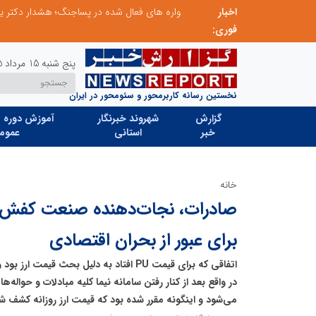
اخبار
طرحواره های فعال شده در پساجنگ؛ هشدار دکتر یاراحمد: مراقب اخبار زرد و واکنش های هیجانی باشید
فوری:
پنج شنبه 15 مرداد 1405
نخستین رسانه کاربرمحور و سئومحور در ایران
گزارش
شهروند خبرنگار
آموزش دوره ه
خبر
استانی
عموم
خانه
صادرات، نجات‌دهنده صنعت کفش؛ را
برای عبور از بحران اقتصادی
در واقع بعد از کنار رفتن سامانه نیما کلیه مبادلات و حواله‌ه
می‌شود و اینگونه مقرر شده بود که قیمت ارز روزانه کشف ش