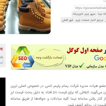
نه نیما
سپهر چرم خاورمیانه
مرجع اخبار صنعت چرم
شهر کفش
پای
(بی
 عضو هیات مدیره شرکت رسام پلیمر نامی در خصوص اصلی ترین
عامل موثر بر افزایش نرخ پی.یو به بیش از 160هزارتومان می‌گوید: اتفاقی که برای قیمت pu افتاد به دلیل بحث قیمت ارز
 کنار رفتن سامانه نیما کلیه مبادلات و حواله‌ها از طریق سامانه
 قیمت ارز روزانه کشف شود.