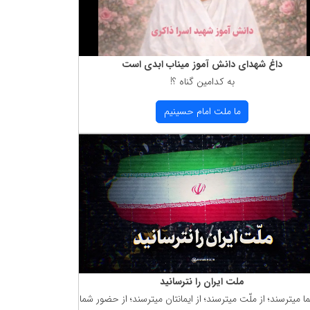
داغ شهدای دانش آموز میناب ابدی است
به كدامین گناه ؟!
ما ملت امام حسینیم
ملت ایران را نترسانید
ما میترسند؛ از ملّت میترسند؛ از ایمانتان میترسند؛ از حضور شما