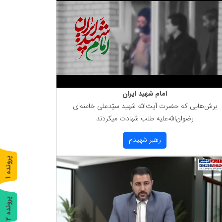
امام شهید ایران
برش‌هایی كه حضرت آیت‌الله شهید سیّدعلی خامنه‌ای
رضوان‌الله‌علیه طلب شهادت میكردند
رهبر شهیدم
پ
1
ر
و
ن
د
ه
پ
2
ر
و
ن
د
ه