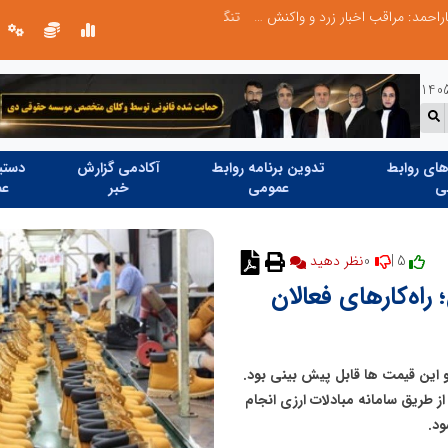
تنگه هرمز دیگر به وضعیت سابق برنمی گردد؛ جمهوری اسلامی چگونه این آبراه راهبردی را به دال مرکزی نظم امنیتی جدید غرب آسیا تبدیل می کند؟
دکتر مرتضی پرهیزگار: نسخه نجات تعاون
ای روابط
تدوین برنامه روابط
آکادمی گزارش
دستیا
ی
عمومی
خبر
عم
0
5 |
نظر دهید
ه‌کارهای فعالان
اتفاقی که برای قیمت PU افتاد به دلیل بحث قیمت ارز بود و این قیمت ‎ها قابل پیش بینی بود.
ا از طریق سامانه مبادلات ارزی انجام
ود.