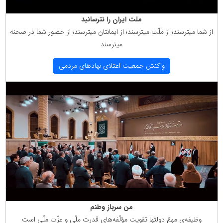
ملت ایران را نترسانید
از شما میترسند؛ از ملّت میترسند؛ از ایمانتان میترسند؛ از حضور شما در صحنه
میترسند
واكنش جمعیت اعتلای نهادهای مردمی
من سرباز وطنم
وظیفه‌ی مهمّ دولتها تقویت مؤلّفه‌های قدرت ملّی و عزّت ملّی است