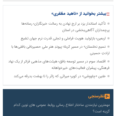
::
بیشتر بخوانید از «ناهید مظفری»
تأکید استاندار یزد بر ارج نهادن به رسالت خبرنگاران؛ رسانه‌ها
پرچمداران آگاهی‌بخشی در استان
اربعین؛ بازتولید هویت فراملی و تجلی قدرت نرم جهان تشیع
نسیمِ نخلستان» در مسیرِ کربلا؛ پیوندِ هنرِ ملیِ حصیربافی بافقی‌ها با
ارادتِ حسینی
اقتصاد سوم در مسیر توسعه بافق؛ هیئت‌های مذهبی فراتر از یک نهاد
فرهنگی، پیشران فعالیت‌های خیرخواهانه
طنین «چاووشی» در کویر؛ میراثی که زائر را تا بهشت بدرقه می‌کند
نظرسنجی
مهمترین نیازمندی ساختار اطلاع رسانی روابط عمومی های نوین کدام
گزینه است؟